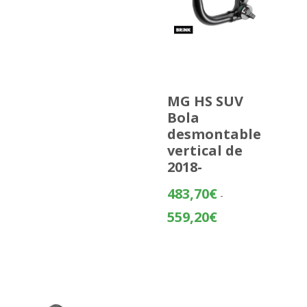
MG HS SUV
Bola
desmontable
vertical de
2018-
483,70
€
-
Rango
559,20
€
de
precios:
desde
483,70€
hasta