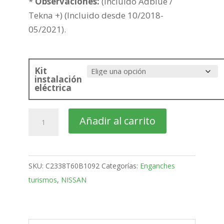
*
Observaciones:
(Incluido Adblue /
Tekna +) (Incluido desde 10/2018-
05/2021).
Kit
instalación
eléctrica
NISSAN
Añadir al carrito
Qashqai
SUV
Bola
SKU:
C2338T60B1092
Categorías:
Enganches
Vertical
turismos
,
NISSAN
de
2014-
2019