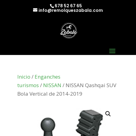
678 52 67 65
info@remolqueszabala.com
Inicio
/
Enganches
turismos
/
NISSAN
/ NISSAN Qashqai SUV
Bola Vertical de 2014-2019