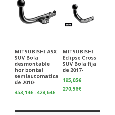
559,20€
MITSUBISHI ASX
MITSUBISHI
SUV Bola
Eclipse Cross
desmontable
SUV Bola fija
horizontal
de 2017-
semiautomatica
195,05
€
-
de 2010-
Rango
270,56
€
Rango
353,14
€
428,64
€
-
de
de
precios:
precios:
desde
desde
195,05€
353,14€