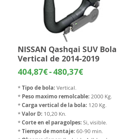
NISSAN Qashqai SUV Bola
Vertical de 2014-2019
Rango
404,87
€
-
480,37
€
de
precios:
*
Tipo de bola:
Vertical.
desde
*
Peso maximo remolcable:
2000 Kg.
404,87€
*
Carga vertical de la bola:
120 Kg.
hasta
*
Valor D:
10,20 Kn.
480,37€
*
Corte en el paragolpes:
Si, visible.
*
Tiempo de montaje:
60-90 min.