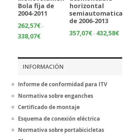
Bola fija de
horizontal
2004-2011
semiautomatica
de 2006-2013
262,57
€
-
Rango
357,07
€
432,58
€
-
Rango
338,07
€
de
de
precios:
precios:
desde
desde
357,07€
262,57€
INFORMACIÓN
hasta
hasta
432,58€
338,07€
Informe de conformidad para ITV
Normativa sobre enganches
Certificado de montaje
Esquema de conexión eléctrica
Normativa sobre portabicicletas