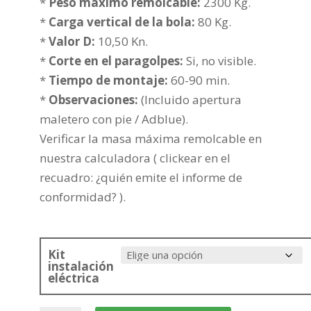
desde
*
Peso maximo remolcable:
2300 Kg.
412,91€
*
Carga vertical de la bola:
80 Kg.
hasta
*
Valor D:
10,50 Kn.
488,42€
*
Corte en el paragolpes:
Si, no visible.
*
Tiempo de montaje:
60-90 min.
*
Observaciones:
(Incluido apertura
maletero con pie / Adblue).
Verificar la masa máxima remolcable en
nuestra calculadora ( clickear en el
recuadro: ¿quién emite el informe de
conformidad? ).
Kit
instalación
eléctrica