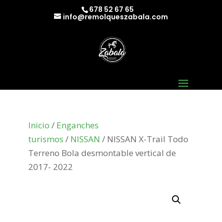
678 52 67 65
info@remolqueszabala.com
Inicio
/
Enganches
turismos
/
NISSAN
/ NISSAN X-Trail Todo
Terreno Bola desmontable vertical de
2017- 2022