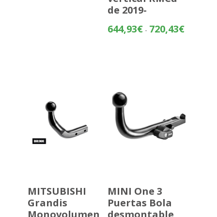
de 2019-
Rango
644,93
€
720,43
€
-
de
precios:
desde
644,93€
hasta
720,43€
MITSUBISHI
MINI One 3
Grandis
Puertas Bola
Monovolumen
desmontable