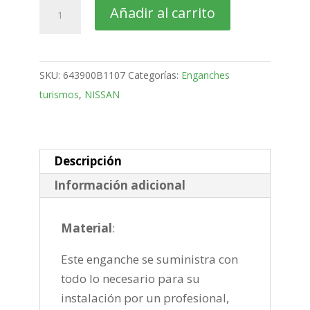
NISSAN
Añadir al carrito
X-
Trail
Todo
SKU:
643900B1107
Categorías:
Enganches
Terreno
turismos
,
NISSAN
Bola
desmontable
vertical
de
Descripción
2017-
Información adicional
2022
cantidad
Material
:
Este enganche se suministra con
todo lo necesario para su
instalación por un profesional,