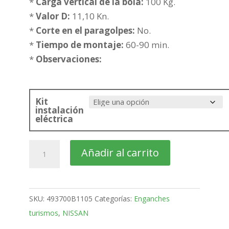
218,65€
*
Carga vertical de la bola:
100 Kg.
hasta
*
Valor D:
11,10 Kn.
294,15€
*
Corte en el paragolpes:
No.
*
Tiempo de montaje:
60-90 min.
*
Observaciones:
Kit
instalación
eléctrica
NISSAN
Añadir al carrito
X-
Trail
Todo
SKU:
493700B1105
Categorías:
Enganches
Terreno
turismos
,
NISSAN
Bola