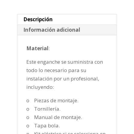
fija
de
2007-
Descripción
2013
Información adicional
cantidad
Material
:
Este enganche se suministra con
todo lo necesario para su
instalación por un profesional,
incluyendo:
o Piezas de montaje.
o Tornillería.
o Manual de montaje.
o Tapa bola.
o Kit eléctrico si se selecciona en