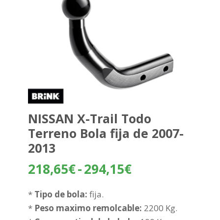
NISSAN X-Trail Todo
Terreno Bola fija de 2007-
2013
Rango
218,65
€
-
294,15
€
de
precios:
*
Tipo de bola:
fija.
desde
*
Peso maximo remolcable:
2200 Kg.