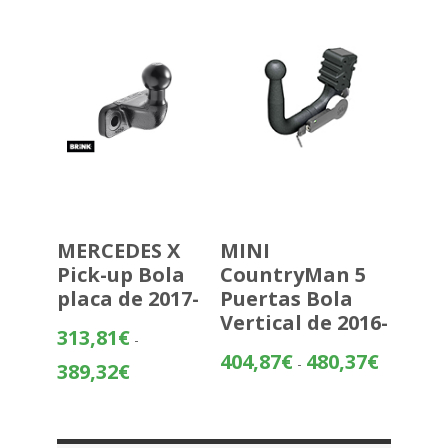
357,07€
hasta
432,58€
MERCEDES X
MINI
Pick-up Bola
CountryMan 5
placa de 2017-
Puertas Bola
Vertical de 2016-
313,81
€
-
Rango
404,87
€
480,37
€
-
Rango
389,32
€
de
de
precios:
precios:
desde
desde
404,87€