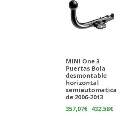
MINI One 3
Puertas Bola
desmontable
horizontal
semiautomatica
de 2006-2013
Rango
357,07
€
432,58
€
-
de
precios:
desde