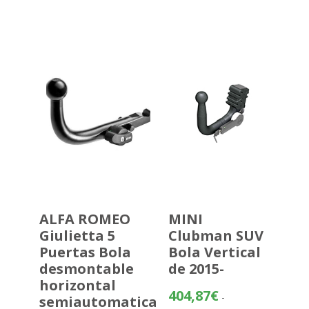
de
precios:
desde
232,02€
hasta
307,52€
ALFA ROMEO
MINI
Giulietta 5
Clubman SUV
Puertas Bola
Bola Vertical
desmontable
de 2015-
horizontal
404,87
€
-
semiautomatica