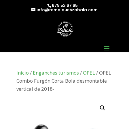
678 52 67 65
info@remolqueszabala.com
Inicio
/
Enganches turismos
/
OPEL
/ OPEL
Combo Furgón Corta Bola desmontable
vertical de 2018-