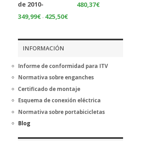
Rango
de 2010-
480,37
€
de
Rango
349,99
€
425,50
€
-
precios:
de
desde
precios:
404,87€
desde
hasta
349,99€
480,37€
INFORMACIÓN
hasta
425,50€
Informe de conformidad para ITV
Normativa sobre enganches
Certificado de montaje
Esquema de conexión eléctrica
Normativa sobre portabicicletas
Blog