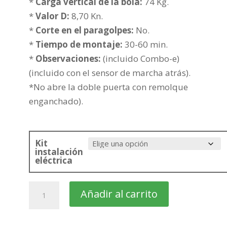
361,00€
*
Carga vertical de la bola:
74 Kg.
hasta
*
Valor D:
8,70 Kn.
436,51€
*
Corte en el paragolpes:
No.
*
Tiempo de montaje:
30-60 min.
*
Observaciones:
(incluido Combo-e)
(incluido con el sensor de marcha atrás).
*No abre la doble puerta con remolque
enganchado).
Kit
instalación
eléctrica
OPEL
Añadir al carrito
Combo
Furgón