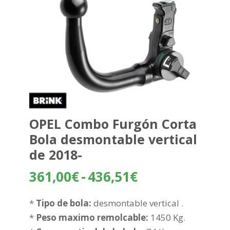
OPEL Combo Furgón Corta
Bola desmontable vertical
de 2018-
Rango
361,00
€
-
436,51
€
de
precios:
*
Tipo de bola:
desmontable vertical .
desde
*
Peso maximo remolcable:
1450 Kg.