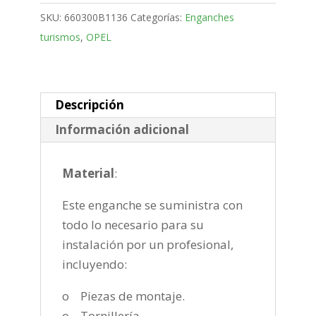
Corta
SKU:
660300B1136
Categorías:
Enganches
Bola
turismos
,
OPEL
desmontable
vertical
de
2018-
Descripción
cantidad
Información adicional
Material
:
Este enganche se suministra con
todo lo necesario para su
instalación por un profesional,
incluyendo:
o Piezas de montaje.
o Tornillería.