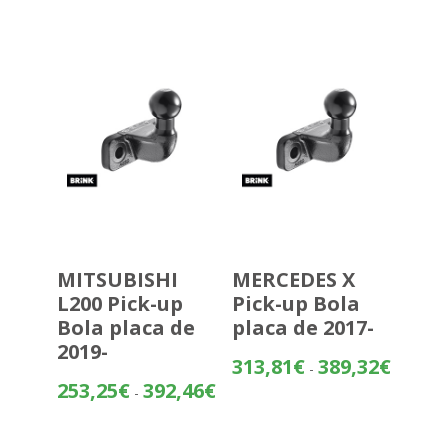
desde
404,87€
hasta
480,37€
MITSUBISHI
MERCEDES X
L200 Pick-up
Pick-up Bola
Bola placa de
placa de 2017-
2019-
Rango
313,81
€
389,32
€
-
de
Rango
253,25
€
392,46
€
-
precios:
de
desde
precios: