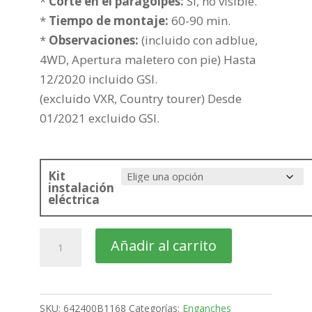
307,52€
*
Corte en el paragolpes:
Si, no visible.
*
Tiempo de montaje:
60-90 min.
*
Observaciones:
(incluido con adblue,
4WD, Apertura maletero con pie) Hasta
12/2020 incluido GSI.
(excluido VXR, Country tourer) Desde
01/2021 excluido GSI.
Kit
instalación
eléctrica
OPEL
Añadir al carrito
Insignia
Familiar
Bola
SKU:
642400B1168
Categorías:
Enganches