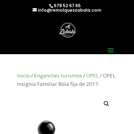
678 52 67 65
info@remolqueszabala.com
Inicio
/
Enganches turismos
/
OPEL
/ OPEL
Insignia Familiar Bola fija de 2017-