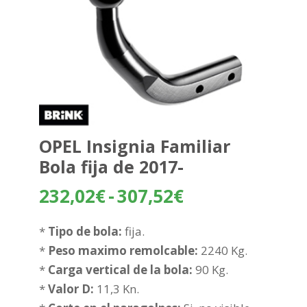
OPEL Insignia Familiar
Bola fija de 2017-
Rango
232,02
€
-
307,52
€
de
precios:
*
Tipo de bola:
fija.
desde
*
Peso maximo remolcable:
2240 Kg.
232,02€
*
Carga vertical de la bola:
90 Kg.
hasta
*
Valor D:
11,3 Kn.