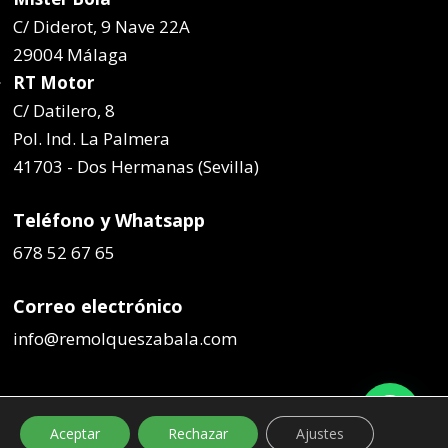
C/ Diderot, 9 Nave 22A
29004 Málaga
RT Motor
C/ Datilero, 8
Pol. Ind. La Palmera
41703 - Dos Hermanas (Sevilla)
Teléfono y Whatsapp
678 52 67 65
Correo electrónico
info@remolqueszabala.com
Aceptar
Rechazar
Ajustes