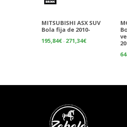
MITSUBISHI ASX SUV
MG
Bola fija de 2010-
Bo
ve
Rango
195,84
€
271,34
€
-
20
de
precios:
64
desde
195,84€
hasta
271,34€