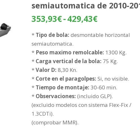
semiautomatica de 2010-20
Rango
353,93
€
-
429,43
€
de
precios:
*
Tipo de bola:
desmontable horizontal
desde
semiautomatica.
353,93€
*
Peso maximo remolcable:
1300 Kg.
hasta
*
Carga vertical de la bola:
75 Kg.
429,43€
*
Valor D:
8,30 Kn.
*
Corte en el paragolpes:
Si, no visible.
*
Tiempo de montaje:
30-60 min.
*
Observaciones:
(incluido GLP).
(excluido modelos con sistema Flex-Fix /
1.3CDTi).
(comprobar MMR).