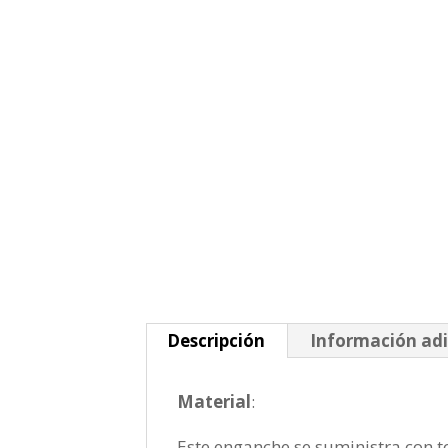
Descripción
Información adi
Material
:
Este enganche se suministra con to