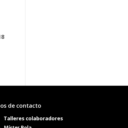
18
o
os:
e
39€
89€
os de contacto
Talleres colaboradores
Míster Bola