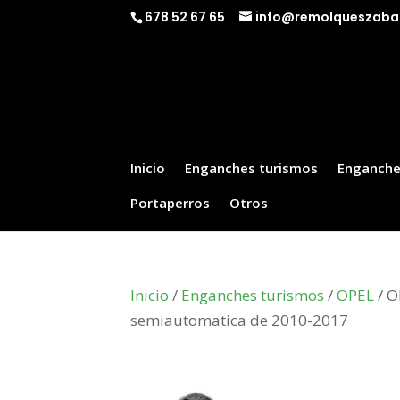
678 52 67 65
info@remolqueszaba
Inicio
Enganches turismos
Enganche
Portaperros
Otros
Inicio
/
Enganches turismos
/
OPEL
/ O
semiautomatica de 2010-2017