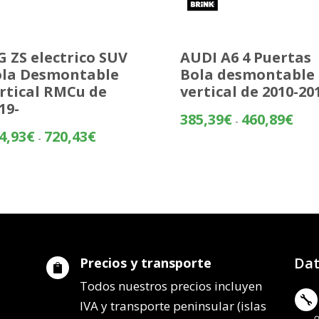
 ZS electrico SUV
AUDI A6 4 Puertas
la Desmontable
Bola desmontable
rtical RMCu de
vertical de 2010-20
19-
Rang
385,39
€
460,89
€
-
de
Rango
4,93
€
720,43
€
-
preci
de
desd
precios:
385,
desde
hasta
644,93€
460,
hasta
720,43€
Dat
Precios y transporte

Todos nuestros precios incluyen

IVA y transporte peninsular (islas