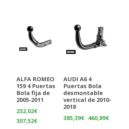
desde
349,99€
hasta
425,50€
ALFA ROMEO
AUDI A6 4
159 4 Puertas
Puertas Bola
Bola fija de
desmontable
2005-2011
vertical de 2010-
2018
232,02
€
-
Rango
385,39
€
460,89
€
-
Rango
307,52
€
de
de