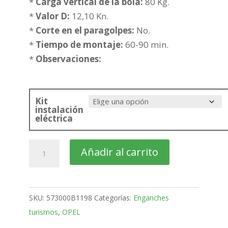
432,58€
*
Carga vertical de la bola:
80 Kg.
hasta
*
Valor D:
12,10 Kn.
508,08€
*
Corte en el paragolpes:
No.
*
Tiempo de montaje:
60-90 min.
*
Observaciones:
Kit
instalación
eléctrica
OPEL
Añadir al carrito
Vivaro
Furgón
Bola
SKU:
573000B1198
Categorías:
Enganches
desmontable
turismos
,
OPEL
horizontal