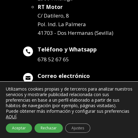
RT Motor
C/ Datilero, 8
Pol. Ind. La Palmera
41703 - Dos Hermanas (Sevilla)
Teléfono y Whatsapp

678 52 67 65
Correo electrónico

info@remolqueszabala.com
Utilizamos cookies propias y de terceros para analizar nuestros
servicios y mostrarle publicidad relacionada con sus
preferencias en base a un perfil elaborado a partir de sus
hábitos de navegación (por ejemplo, páginas visitadas).
Puede obtener más información y configurar sus preferencias
AQUÍ
.
©2022 Remolques Zabala
| 678 52 67 65
Aceptar
Rechazar
Ajustes
- info@remolqueszabala.com