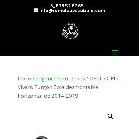
678 52 67 65
info@remolqueszabala.com
Inicio
/
Enganches turismos
/
OPEL
/ OPEL
Vivaro Furgón Bola desmontable
horizontal de 2014-2019