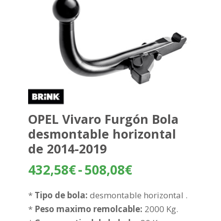
OPEL Vivaro Furgón Bola
desmontable horizontal
de 2014-2019
Rango
432,58
€
-
508,08
€
de
precios:
*
Tipo de bola:
desmontable horizontal .
desde
*
Peso maximo remolcable:
2000 Kg.