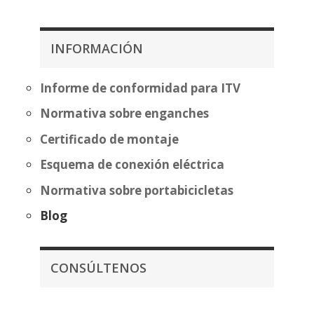
precios:
precios:
desde
desde
385,39€
232,02€
INFORMACIÓN
hasta
hasta
460,89€
307,52€
Informe de conformidad para ITV
Normativa sobre enganches
Certificado de montaje
Esquema de conexión eléctrica
Normativa sobre portabicicletas
Blog
CONSÚLTENOS