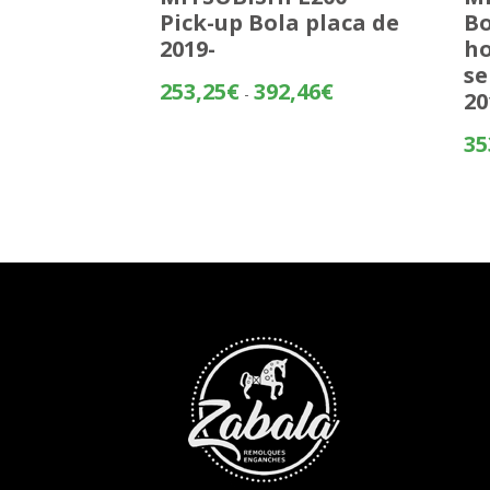
Pick-up Bola placa de
Bo
2019-
ho
se
Rango
253,25
€
392,46
€
-
20
de
precios:
35
desde
253,25€
hasta
392,46€