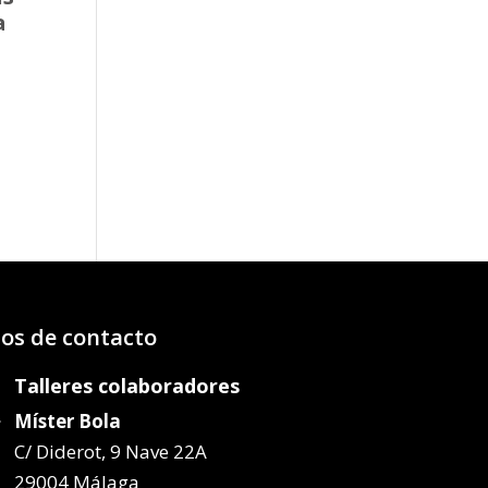
a
o
os:
e
57€
07€
os de contacto
Talleres colaboradores
Míster Bola
C/ Diderot, 9 Nave 22A
29004 Málaga