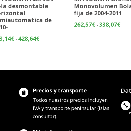
la desmontable
Monovolumen Bol
rizontal
fija de 2004-2011
miautomatica de
Rang
262,57
€
338,07
€
-
10-
de
preci
Rango
3,14
€
428,64
€
-
desd
de
262,
precios:
hasta
desde
338,
353,14€
hasta
428,64€
Dat
Precios y transporte

Todos nuestros precios incluyen

IVA y transporte peninsular (islas
consultar).