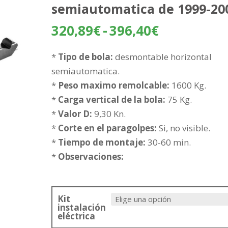
semiautomatica de 1999-20
Rango
320,89
€
-
396,40
€
de
precios:
*
Tipo de bola:
desmontable horizontal
desde
semiautomatica.
320,89€
*
Peso maximo remolcable:
1600 Kg.
hasta
*
Carga vertical de la bola:
75 Kg.
396,40€
*
Valor D:
9,30 Kn.
*
Corte en el paragolpes:
Si, no visible.
*
Tiempo de montaje:
30-60 min.
*
Observaciones:
Kit
instalación
eléctrica