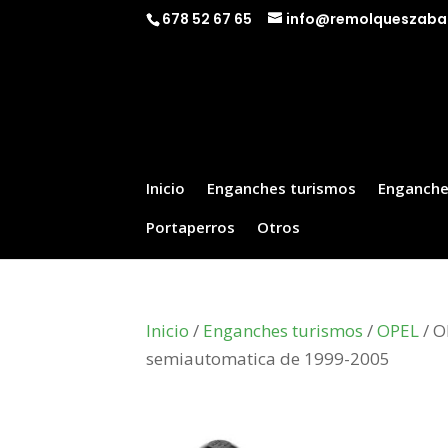
678 52 67 65
info@remolqueszaba
Inicio
Enganches turismos
Enganche
Portaperros
Otros
Inicio
/
Enganches turismos
/
OPEL
/ O
semiautomatica de 1999-2005