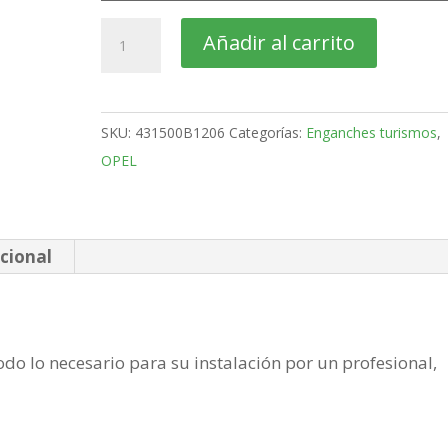
OPEL
Añadir al carrito
Zafira
Monovolumen
Bola
SKU:
431500B1206
Categorías:
Enganches turismos
,
desmontable
OPEL
horizontal
semiautomatica
de
1999-
cional
2005
cantidad
do lo necesario para su instalación por un profesional,