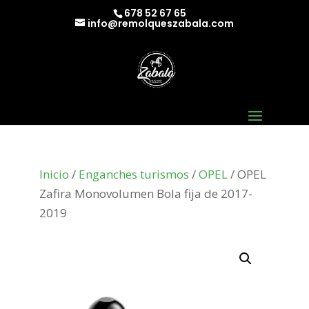
678 52 67 65
info@remolqueszabala.com
Inicio
/
Enganches turismos
/
OPEL
/ OPEL
Zafira Monovolumen Bola fija de 2017-
2019