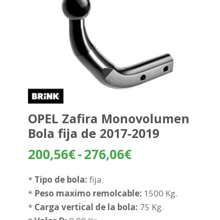
OPEL Zafira Monovolumen
Bola fija de 2017-2019
Rango
200,56
€
-
276,06
€
de
precios:
*
Tipo de bola:
fija.
desde
*
Peso maximo remolcable:
1500 Kg.
200,56€
*
Carga vertical de la bola:
75 Kg.