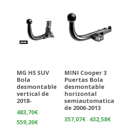
hasta
445,16€
MG HS SUV
MINI Cooper 3
Bola
Puertas Bola
desmontable
desmontable
vertical de
horizontal
2018-
semiautomatica
de 2006-2013
483,70
€
-
Rango
357,07
€
432,58
€
-
Rango
559,20
€
de
de
precios: