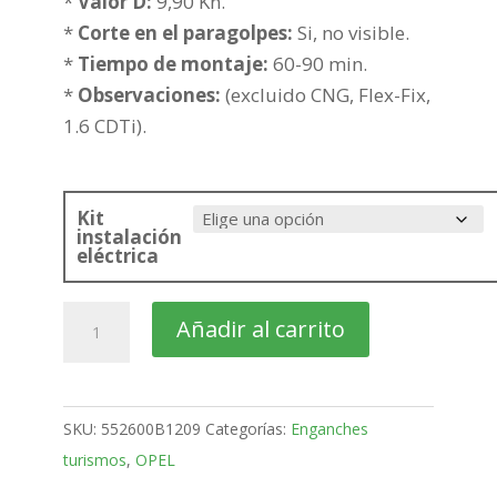
hasta
*
Valor D:
9,90 Kn.
276,06€
*
Corte en el paragolpes:
Si, no visible.
*
Tiempo de montaje:
60-90 min.
*
Observaciones:
(excluido CNG, Flex-Fix,
1.6 CDTi).
Kit
instalación
eléctrica
OPEL
Añadir al carrito
Zafira
Monovolumen
Bola
SKU:
552600B1209
Categorías:
Enganches
fija
turismos
,
OPEL
de