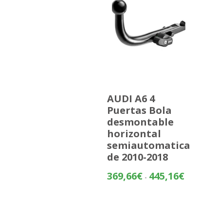
AUDI A6 4
Puertas Bola
desmontable
horizontal
semiautomatica
de 2010-2018
Rango
369,66
€
445,16
€
-
de
precios:
desde
369,66€