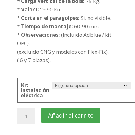
200,56€
*
Carga vertical de la bola:
75 Kg.
hasta
*
Valor D:
9,90 Kn.
276,06€
*
Corte en el paragolpes:
Si, no visible.
*
Tiempo de montaje:
60-90 min.
*
Observaciones:
(Incluido Adblue / kit
OPC).
(excluido CNG y modelos con Flex-Fix).
( 6 y 7 plazas).
Kit
instalación
eléctrica
OPEL
Añadir al carrito
Zafira
Tourer