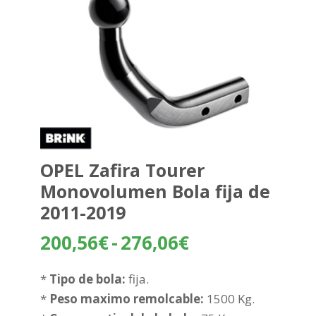
OPEL Zafira Tourer
Monovolumen Bola fija de
2011-2019
Rango
200,56
€
-
276,06
€
de
precios:
*
Tipo de bola:
fija.
desde
*
Peso maximo remolcable:
1500 Kg.