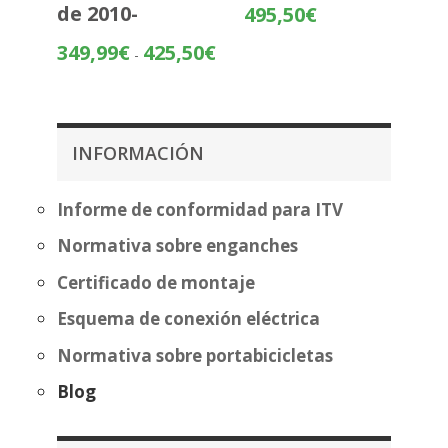
Rango
de 2010-
495,50
€
de
Rango
349,99
€
425,50
€
-
precios:
de
desde
precios:
419,99€
desde
hasta
349,99€
495,50€
INFORMACIÓN
hasta
425,50€
Informe de conformidad para ITV
Normativa sobre enganches
Certificado de montaje
Esquema de conexión eléctrica
Normativa sobre portabicicletas
Blog