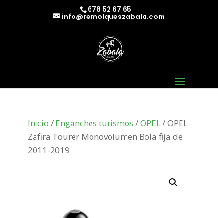
678 52 67 65
info@remolqueszabala.com
Inicio
/
Enganches turismos
/
OPEL
/ OPEL
Zafira Tourer Monovolumen Bola fija de
2011-2019