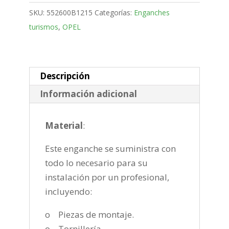
Monovolumen
SKU:
552600B1215
Categorías:
Enganches
Bola
turismos
,
OPEL
fija
de
2011-
2019
Descripción
cantidad
Información adicional
Material
:
Este enganche se suministra con
todo lo necesario para su
instalación por un profesional,
incluyendo:
o Piezas de montaje.
o Tornillería.