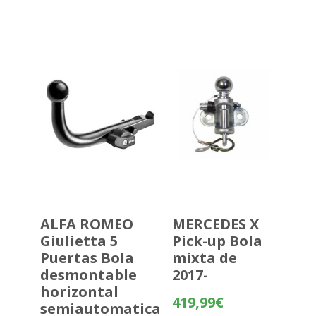
de
precios:
desde
232,02€
hasta
307,52€
ALFA ROMEO
MERCEDES X
Giulietta 5
Pick-up Bola
Puertas Bola
mixta de
desmontable
2017-
horizontal
419,99
€
-
semiautomatica