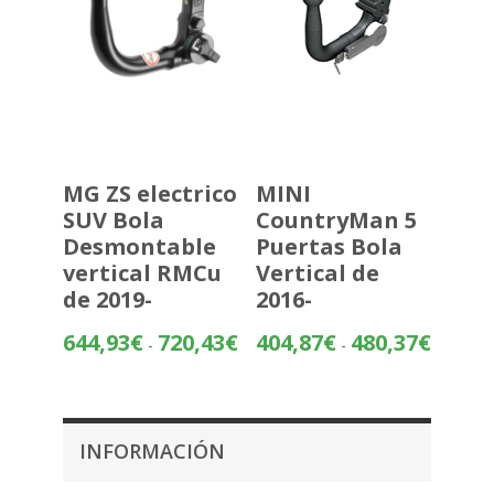
MG ZS electrico
MINI
SUV Bola
CountryMan 5
Desmontable
Puertas Bola
vertical RMCu
Vertical de
de 2019-
2016-
Rango
Rango
644,93
€
720,43
€
404,87
€
480,37
€
-
-
de
de
precios:
precios:
desde
desde
644,93€
404,87€
INFORMACIÓN
hasta
hasta
720,43€
480,37€