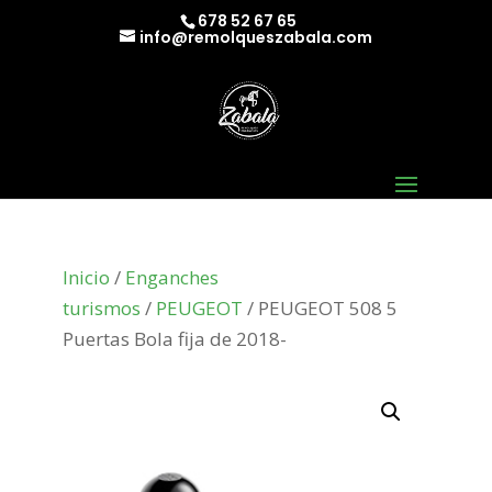
678 52 67 65
info@remolqueszabala.com
Inicio
/
Enganches
turismos
/
PEUGEOT
/ PEUGEOT 508 5
Puertas Bola fija de 2018-