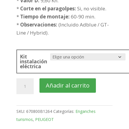
hasta
*
Valor D:
9,60 Kn.
283,14€
*
Corte en el paragolpes:
Si, no visible.
*
Tiempo de montaje:
60-90 min.
*
Observaciones:
(Incluido Adblue / GT-
Line / Hybrid).
Kit
instalación
eléctrica
PEUGEOT
Añadir al carrito
508
5
Puertas
SKU:
670800B1264
Categorías:
Enganches
Bola
turismos
,
PEUGEOT
fija