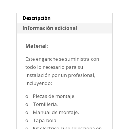
de
2018-
cantidad
Descripción
Información adicional
Material
:
Este enganche se suministra con
todo lo necesario para su
instalación por un profesional,
incluyendo:
o Piezas de montaje.
o Tornillería.
o Manual de montaje.
o Tapa bola.
o Kit eléctrico si se selecciona en