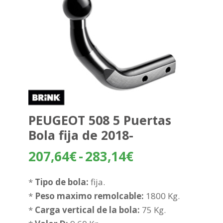
PEUGEOT 508 5 Puertas
Bola fija de 2018-
Rango
207,64
€
-
283,14
€
de
precios:
*
Tipo de bola:
fija.
desde
*
Peso maximo remolcable:
1800 Kg.
207,64€
*
Carga vertical de la bola:
75 Kg.