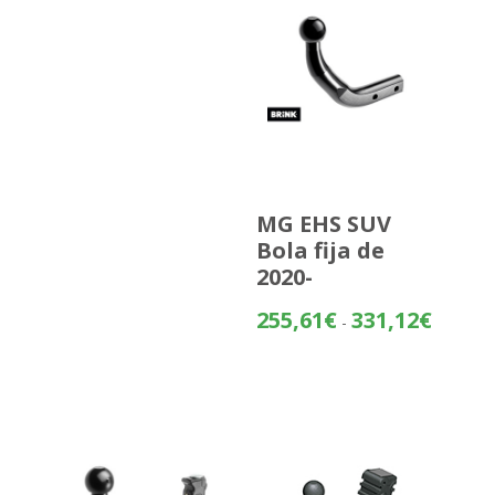
MG EHS SUV
Bola fija de
2020-
Rango
255,61
€
331,12
€
-
de
precios:
desde
255,61€
hasta
331,12€