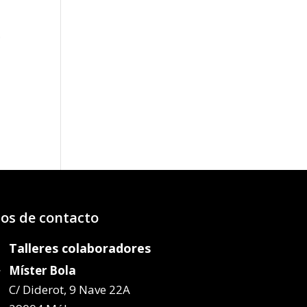
e
o
os:
e
05€
56€
os de contacto
Talleres colaboradores
Míster Bola
C/ Diderot, 9 Nave 22A