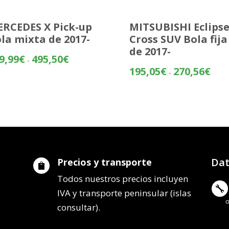
RCEDES X Pick-up
MITSUBISHI Eclips
la mixta de 2017-
Cross SUV Bola fija
de 2017-
Rango
9,99
€
495,50
€
-
de
Rang
195,05
€
270,56
€
-
precios:
de
desde
preci
419,99€
desd
hasta
195,
495,50€
hasta
270,
Dat
Precios y transporte

Todos nuestros precios incluyen

IVA y transporte peninsular (islas
consultar).