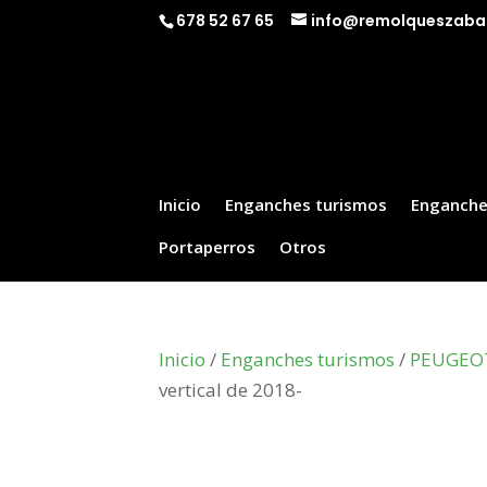
678 52 67 65
info@remolqueszaba
Inicio
Enganches turismos
Enganche
Portaperros
Otros
Inicio
/
Enganches turismos
/
PEUGEO
vertical de 2018-