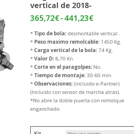
vertical de 2018-
Rango
365,72
€
-
441,23
€
de
precios:
*
Tipo de bola:
desmontable vertical .
desde
*
Peso maximo remolcable:
1450 Kg.
365,72€
*
Carga vertical de la bola:
74 Kg.
hasta
*
Valor D:
8,70 Kn.
441,23€
*
Corte en el paragolpes:
No.
*
Tiempo de montaje:
30-60 min.
*
Observaciones:
(incluido e-Partner)
(Incluido con sensor de marcha atrás).
*No abre la doble puerta con remolque
enganchado.
Kit