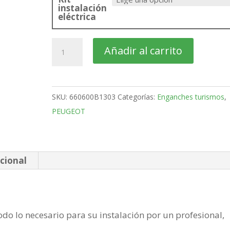
instalación
eléctrica
PEUGEOT
Añadir al carrito
Partner
Furgón
Larga
SKU:
660600B1303
Categorías:
Enganches turismos
,
Bola
PEUGEOT
desmontable
vertical
de
2018-
cional
cantidad
do lo necesario para su instalación por un profesional,