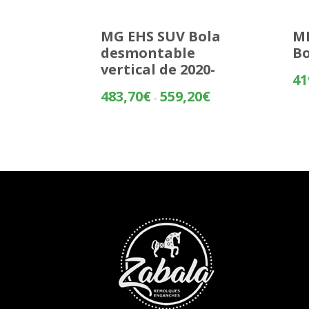
MG EHS SUV Bola
ME
desmontable
Bo
vertical de 2020-
41
Rango
483,70
€
559,20
€
-
de
precios:
desde
483,70€
hasta
559,20€