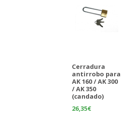
Cerradura
antirrobo para
AK 160 / AK 300
/ AK 350
(candado)
26,35
€