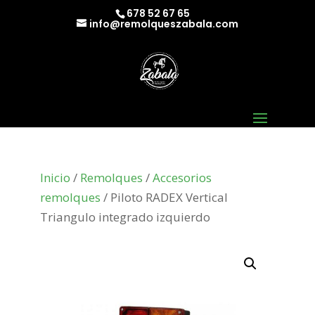
678 52 67 65
info@remolqueszabala.com
Inicio
/
Remolques
/
Accesorios
remolques
/ Piloto RADEX Vertical
Triangulo integrado izquierdo