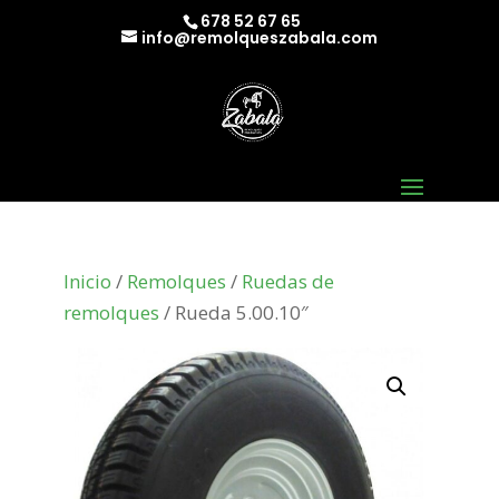
678 52 67 65
info@remolqueszabala.com
Inicio
/
Remolques
/
Ruedas de
remolques
/ Rueda 5.00.10″