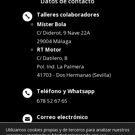
Datos de contacto
Talleres colaboradores

Míster Bola
C/ Diderot, 9 Nave 22A
29004 Málaga
RT Motor
C/ Datilero, 8
Pol. Ind. La Palmera
41703 - Dos Hermanas (Sevilla)
Teléfono y Whatsapp

678 52 67 65
Correo electrónico

info@remolqueszabala.com
Utilizamos cookies propias y de terceros para analizar nuestros