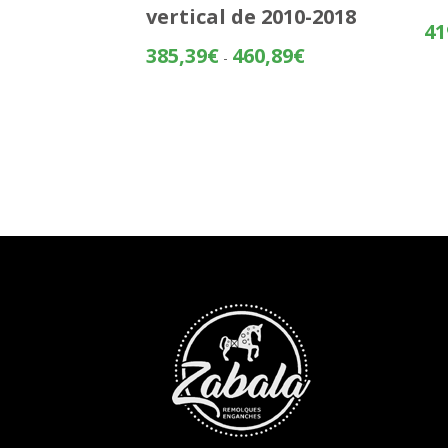
vertical de 2010-2018
41
Rango
385,39
€
460,89
€
-
de
precios:
desde
385,39€
hasta
460,89€