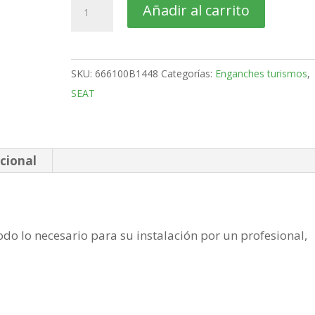
SEAT
Añadir al carrito
Ateca
SUV
Bola
SKU:
666100B1448
Categorías:
Enganches turismos
,
desmontable
SEAT
vertical
de
2016-
cantidad
cional
do lo necesario para su instalación por un profesional,