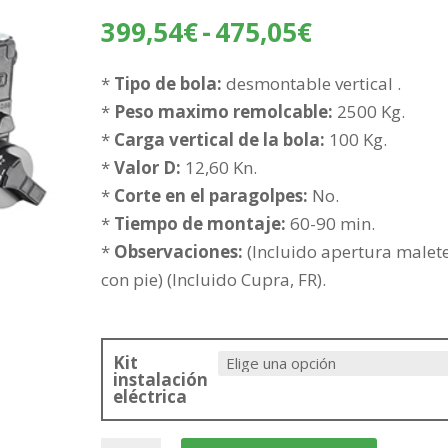
Rango
399,54
€
-
475,05
€
de
precios:
*
Tipo de bola:
desmontable vertical .
desde
*
Peso maximo remolcable:
2500 Kg.
399,54€
*
Carga vertical de la bola:
100 Kg.
hasta
*
Valor D:
12,60 Kn.
475,05€
*
Corte en el paragolpes:
No.
*
Tiempo de montaje:
60-90 min.
*
Observaciones:
(Incluido apertura malet
con pie) (Incluido Cupra, FR).
Kit
instalación
eléctrica