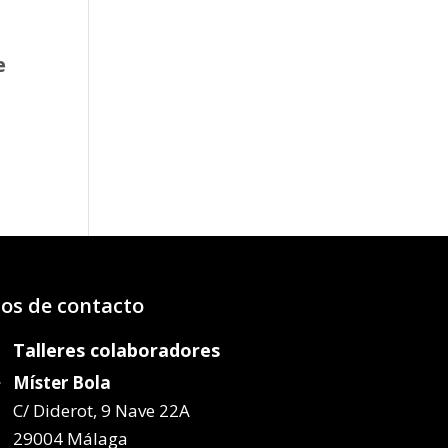
e
o
os:
e
99€
50€
os de contacto
Talleres colaboradores
Míster Bola
C/ Diderot, 9 Nave 22A
29004 Málaga