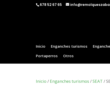
678 52 67 65
info@remolqueszaba
Inicio
Enganches turismos
Enganche
Portaperros
Otros
Inicio
/
Enganches turismos
/
SEAT
/ S