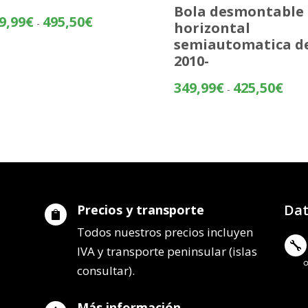
Bola desmontable
Rango
9,99
€
495,50
€
-
horizontal
de
semiautomatica d
precios:
2010-
desde
419,99€
Rang
349,99
€
425,50
€
-
hasta
de
495,50€
preci
desd
349,
hasta
425,
Dat
Precios y transporte

Todos nuestros precios incluyen

IVA y transporte peninsular (islas
consultar).
Más información