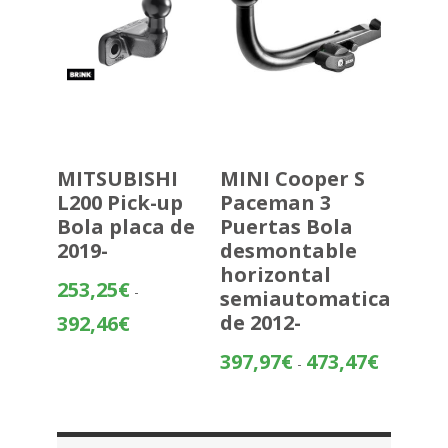
MITSUBISHI
MINI Cooper S
L200 Pick-up
Paceman 3
Bola placa de
Puertas Bola
2019-
desmontable
horizontal
253,25
€
-
semiautomatica
Rango
de 2012-
392,46
€
de
Rango
397,97
€
473,47
€
precios:
-
de
desde
precios:
253,25€
desde
hasta
397,97€