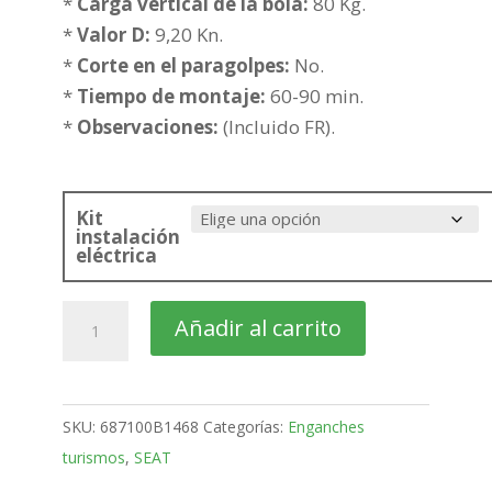
373,59€
*
Carga vertical de la bola:
80 Kg.
hasta
*
Valor D:
9,20 Kn.
449,09€
*
Corte en el paragolpes:
No.
*
Tiempo de montaje:
60-90 min.
*
Observaciones:
(Incluido FR).
Kit
instalación
eléctrica
SEAT
Añadir al carrito
Leon
5
Puertas
SKU:
687100B1468
Categorías:
Enganches
Bola
turismos
,
SEAT
desmontable