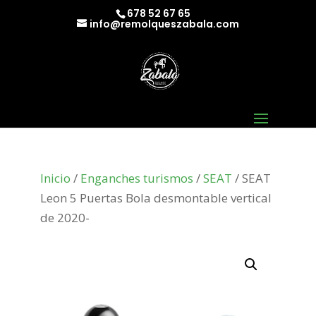
678 52 67 65
info@remolqueszabala.com
Inicio
/
Enganches turismos
/
SEAT
/ SEAT
Leon 5 Puertas Bola desmontable vertical
de 2020-