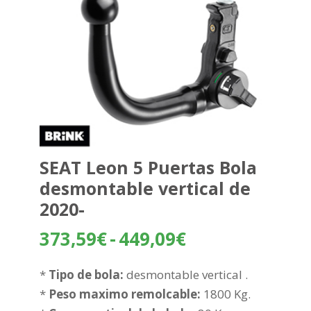
SEAT Leon 5 Puertas Bola
desmontable vertical de
2020-
Rango
373,59
€
-
449,09
€
de
precios:
*
Tipo de bola:
desmontable vertical .
desde
*
Peso maximo remolcable:
1800 Kg.