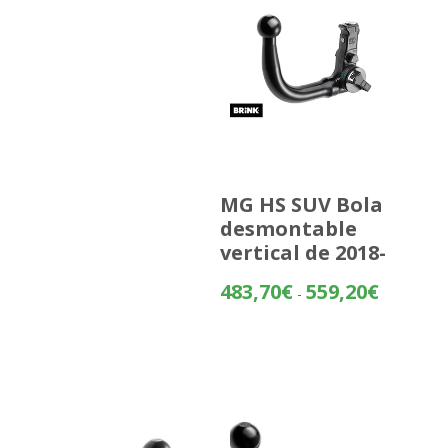
MG HS SUV Bola
desmontable
vertical de 2018-
Rango
483,70
€
559,20
€
-
de
precios:
desde
483,70€
hasta
559,20€