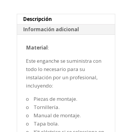
vertical
de
2020-
Descripción
cantidad
Información adicional
Material
:
Este enganche se suministra con
todo lo necesario para su
instalación por un profesional,
incluyendo:
o Piezas de montaje.
o Tornillería.
o Manual de montaje.
o Tapa bola.
o Kit eléctrico si se selecciona en