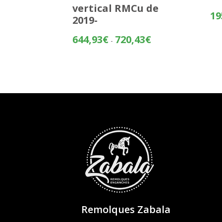
vertical RMCu de
19
2019-
Rango
644,93
€
720,43
€
-
de
precios:
desde
644,93€
hasta
720,43€
Remolques Zabala