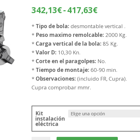
Rango
342,13
€
-
417,63
€
de
precios:
*
Tipo de bola:
desmontable vertical .
desde
*
Peso maximo remolcable:
2000 Kg.
342,13€
*
Carga vertical de la bola:
85 Kg.
hasta
*
Valor D:
10,30 Kn.
417,63€
*
Corte en el paragolpes:
No.
*
Tiempo de montaje:
60-90 min.
*
Observaciones:
(incluido FR, Cupra).
Cupra comprobar mmr.
Kit
instalación
eléctrica