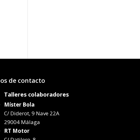
o
os:
e
61€
12€
os de contacto
Talleres colaboradores
Míster Bola
C/ Diderot, 9 Nave 22A
29004 Málaga
RT Motor
C/ Datilero, 8