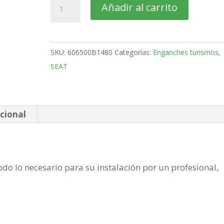
SEAT
Añadir al carrito
Leon
Familiar
Bola
SKU:
606500B1480
Categorías:
Enganches turismos
,
desmontable
SEAT
vertical
de
2017-
2020
cional
cantidad
do lo necesario para su instalación por un profesional,