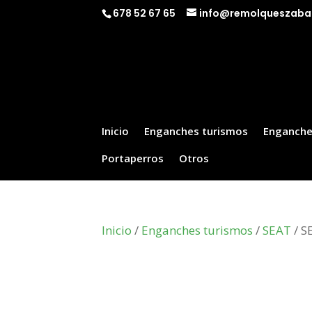
678 52 67 65
info@remolqueszaba
Inicio
Enganches turismos
Enganche
Portaperros
Otros
Inicio
/
Enganches turismos
/
SEAT
/ S