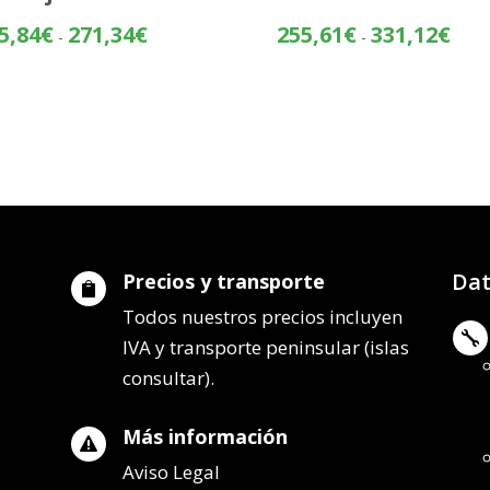
Rango
Rang
5,84
€
271,34
€
255,61
€
331,12
€
-
-
de
de
precios:
preci
desde
desd
195,84€
255,
hasta
hasta
271,34€
331,
Dat
Precios y transporte

Todos nuestros precios incluyen

IVA y transporte peninsular (islas
consultar).
Más información

Aviso Legal