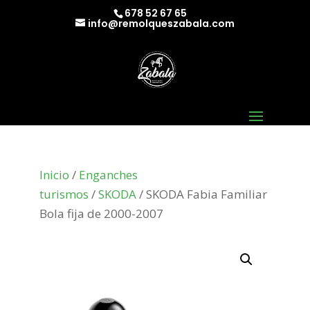
678 52 67 65
info@remolqueszabala.com
Inicio
/
Enganches
turismos
/
SKODA
/ SKODA Fabia Familiar
Bola fija de 2000-2007