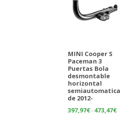
MINI Cooper S
Paceman 3
Puertas Bola
desmontable
horizontal
semiautomatica
de 2012-
Rango
397,97
€
473,47
€
-
de
precios:
desde
397,97€