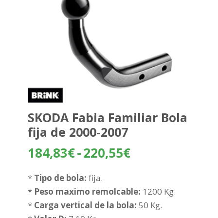
SKODA Fabia Familiar Bola
fija de 2000-2007
Rango
184,83
€
-
220,55
€
de
precios:
*
Tipo de bola:
fija.
desde
*
Peso maximo remolcable:
1200 Kg.
184,83€
*
Carga vertical de la bola:
50 Kg.