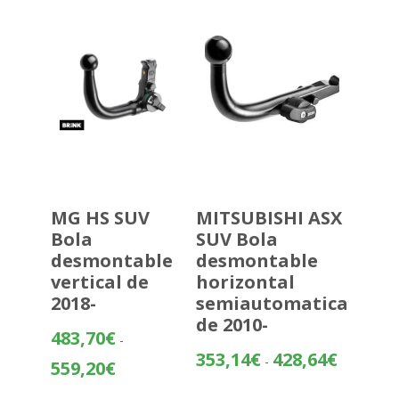
hasta
473,47€
MG HS SUV
MITSUBISHI ASX
Bola
SUV Bola
desmontable
desmontable
vertical de
horizontal
2018-
semiautomatica
de 2010-
483,70
€
-
Rango
353,14
€
428,64
€
-
Rango
559,20
€
de
de
precios: