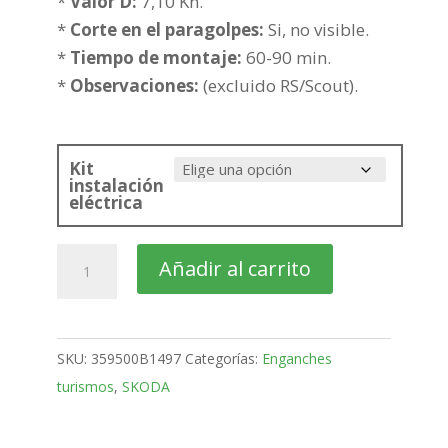
hasta
*
Valor D:
7,10 Kn.
220,55€
*
Corte en el paragolpes:
Si, no visible.
*
Tiempo de montaje:
60-90 min.
*
Observaciones:
(excluido RS/Scout).
Kit
instalación
eléctrica
SKODA
Añadir al carrito
Fabia
Familiar
Bola
SKU:
359500B1497
Categorías:
Enganches
fija
turismos
,
SKODA
de
2000-