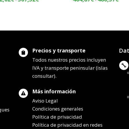
de
de
precios:
preci
desde
desd
232,02€
404,
hasta
hasta
307,52€
480,
Dat
Precios y transporte

Todos nuestros precios incluyen

IVA y transporte peninsular (islas
consultar).
Más información

Aviso Legal
Condiciones generales
lques
Política de privacidad
Política de privacidad en redes