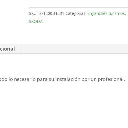
5
Puertas
SKU:
571200B1531
Categorías:
Enganches turismos
,
Bola
SKODA
fija
de
2012-
cantidad
cional
do lo necesario para su instalación por un profesional,