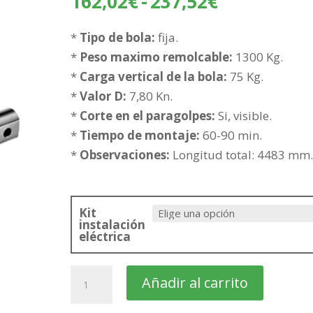
Rango
162,02
€
-
237,52
€
de
precios:
*
Tipo de bola:
fija.
desde
*
Peso maximo remolcable:
1300 Kg.
162,02€
*
Carga vertical de la bola:
75 Kg.
hasta
*
Valor D:
7,80 Kn.
237,52€
*
Corte en el paragolpes:
Si, visible.
*
Tiempo de montaje:
60-90 min.
*
Observaciones:
Longitud total: 4483 mm.
Kit
instalación
eléctrica
SKODA
Añadir al carrito
Rapid