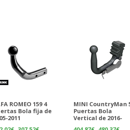
FA ROMEO 159 4
MINI CountryMan 
ertas Bola fija de
Puertas Bola
05-2011
Vertical de 2016-
Rango
Rang
2,02
€
307,52
€
404,87
€
480,37
€
-
-