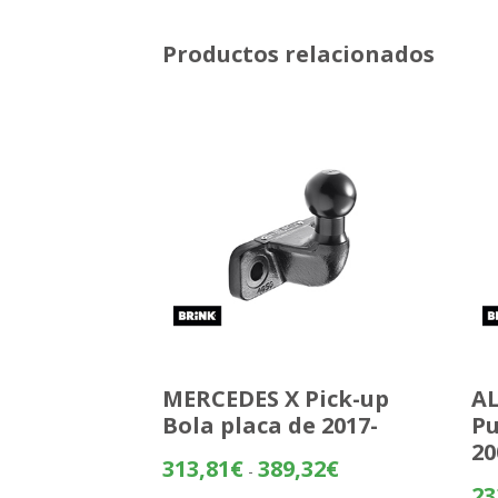
Productos relacionados
MERCEDES X Pick-up
AL
Bola placa de 2017-
Pu
20
Rango
313,81
€
389,32
€
-
de
23