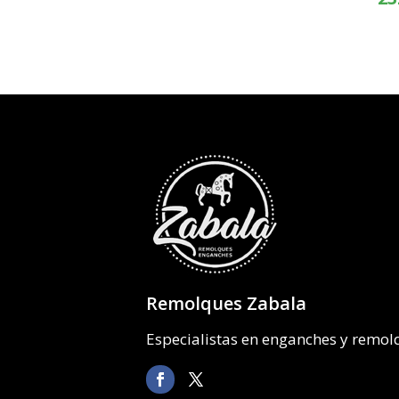
precios:
desde
313,81€
hasta
389,32€
Remolques Zabala
Especialistas en enganches y remo