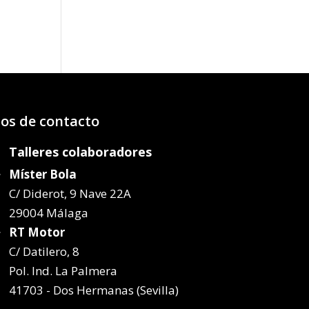
os:
e
87€
37€
os de contacto
Talleres colaboradores
Míster Bola
C/ Diderot, 9 Nave 22A
29004 Málaga
RT Motor
C/ Datilero, 8
Pol. Ind. La Palmera
41703 - Dos Hermanas (Sevilla)