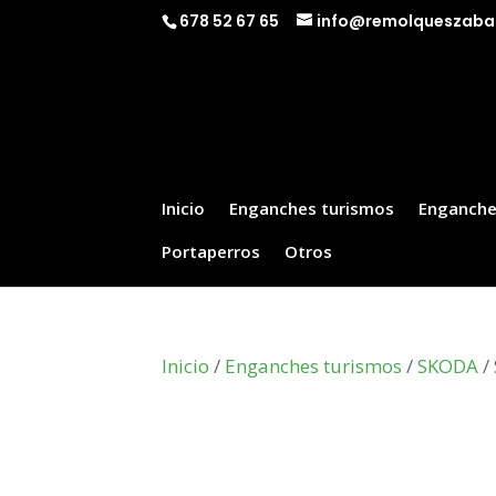
678 52 67 65
info@remolqueszaba
Inicio
Enganches turismos
Enganche
Portaperros
Otros
Inicio
/
Enganches turismos
/
SKODA
/