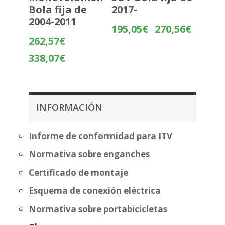
Bola fija de
2017-
2004-2011
Rango
195,05
€
270,56
€
-
de
262,57
€
-
precios:
Rango
338,07
€
desde
de
195,05€
precios:
hasta
desde
270,56€
262,57€
INFORMACIÓN
hasta
338,07€
Informe de conformidad para ITV
Normativa sobre enganches
Certificado de montaje
Esquema de conexión eléctrica
Normativa sobre portabicicletas