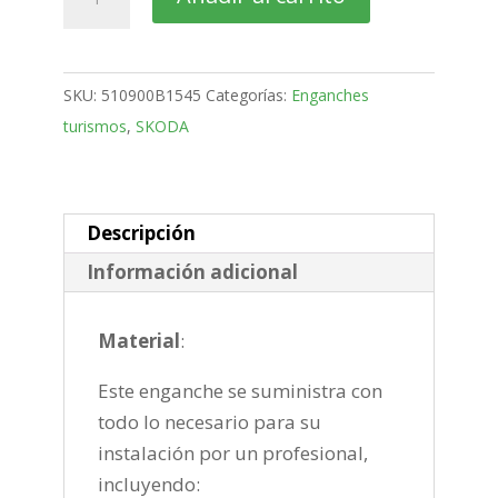
Superb
5
Puertas
SKU:
510900B1545
Categorías:
Enganches
Bola
turismos
,
SKODA
desmontable
horizontal
semiautomatica
de
Descripción
2008-
Información adicional
2015
cantidad
Material
:
Este enganche se suministra con
todo lo necesario para su
instalación por un profesional,
incluyendo: