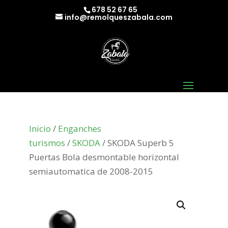
678 52 67 65
info@remolqueszabala.com
Inicio
/
Enganches
turismos
/
SKODA
/ SKODA Superb 5
Puertas Bola desmontable horizontal
semiautomatica de 2008-2015