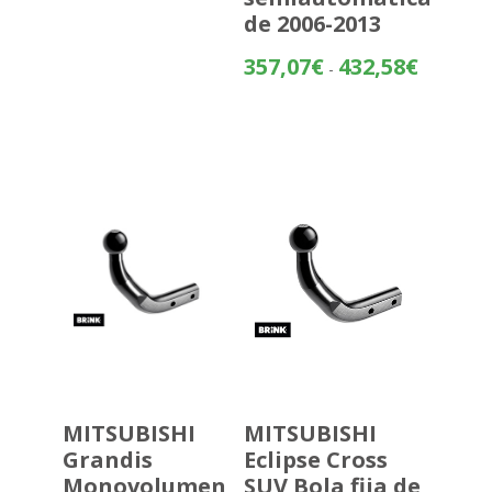
de 2006-2013
Rango
357,07
€
432,58
€
-
de
precios:
desde
357,07€
hasta
432,58€
MITSUBISHI
MITSUBISHI
Grandis
Eclipse Cross
Monovolumen
SUV Bola fija de