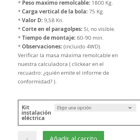
316,17€
*
Peso maximo remolcable:
1800 Kg.
hasta
*
Carga vertical de la bola:
75 Kg.
391,68€
*
Valor D:
9,58 Kn.
*
Corte en el paragolpes:
Si, no visible.
*
Tiempo de montaje:
60-90 min.
*
Observaciones:
(incluido 4WD).
Verificar la masa máxima remolcable en
nuestra calculadora ( clickear en el
recuadro: ¿quién emite el informe de
conformidad? ).
Kit
instalación
eléctrica
SKODA
Añadir al carrito