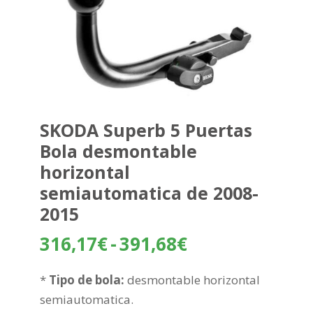
SKODA Superb 5 Puertas
Bola desmontable
horizontal
semiautomatica de 2008-
2015
Rango
316,17
€
-
391,68
€
de
precios:
*
Tipo de bola:
desmontable horizontal
desde
semiautomatica.