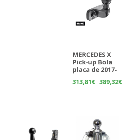
MERCEDES X
Pick-up Bola
placa de 2017-
Rango
313,81
€
389,32
€
-
de
precios:
desde
313,81€
hasta
389,32€