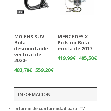
MG EHS SUV
MERCEDES X
Bola
Pick-up Bola
desmontable
mixta de 2017-
vertical de
Rango
419,99
€
495,50
€
-
2020-
de
precios:
Rango
483,70
€
559,20
€
-
desde
de
419,99€
precios:
hasta
desde
495,50€
483,70€
INFORMACIÓN
hasta
559,20€
Informe de conformidad para ITV