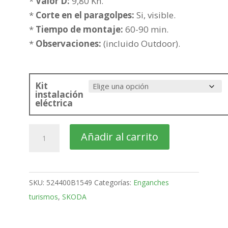
hasta
*
Valor D:
9,80 Kn.
232,02€
*
Corte en el paragolpes:
Si, visible.
*
Tiempo de montaje:
60-90 min.
*
Observaciones:
(incluido Outdoor).
Kit
instalación
eléctrica
SKODA
Añadir al carrito
Yeti
SUV
Bola
SKU:
524400B1549
Categorías:
Enganches
fija
turismos
,
SKODA
de
2009-