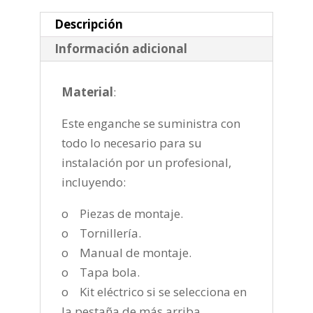
cantidad
Descripción
Información adicional
Material
:
Este enganche se suministra con
todo lo necesario para su
instalación por un profesional,
incluyendo:
o Piezas de montaje.
o Tornillería.
o Manual de montaje.
o Tapa bola.
o Kit eléctrico si se selecciona en
la pestaña de más arriba.