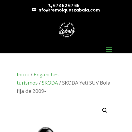
678 52 67 65
info@remolqueszabala.com
Inicio
/
Enganches
turismos
/
SKODA
/ SKODA Yeti SUV Bola
fija de 2009-