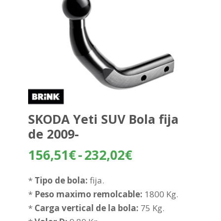
SKODA Yeti SUV Bola fija
de 2009-
Rango
156,51
€
-
232,02
€
de
precios:
*
Tipo de bola:
fija.
desde
*
Peso maximo remolcable:
1800 Kg.
156,51€
*
Carga vertical de la bola:
75 Kg.