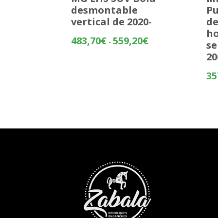
desmontable
Pu
vertical de 2020-
d
ho
Rango
483,70
€
559,20
€
-
se
de
20
precios:
desde
35
483,70€
hasta
559,20€