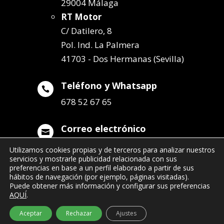
29004 Málaga
RT Motor
C/ Datilero, 8
Pol. Ind. La Palmera
41703 - Dos Hermanas (Sevilla)
Teléfono y Whatsapp

678 52 67 65
Correo electrónico

info@remolqueszabala.com
Utilizamos cookies propias y de terceros para analizar nuestros
servicios y mostrarle publicidad relacionada con sus
preferencias en base a un perfil elaborado a partir de sus
hábitos de navegación (por ejemplo, páginas visitadas).
Puede obtener más información y configurar sus preferencias
AQUÍ
.
©2022 Remolques Zabala
| 678 52 67 65
Aceptar
Rechazar
Ajustes
- info@remolqueszabala.com