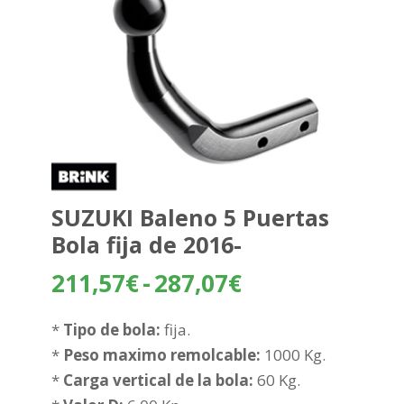
SUZUKI Baleno 5 Puertas
Bola fija de 2016-
Rango
211,57
€
-
287,07
€
de
precios:
*
Tipo de bola:
fija.
desde
*
Peso maximo remolcable:
1000 Kg.
211,57€
*
Carga vertical de la bola:
60 Kg.