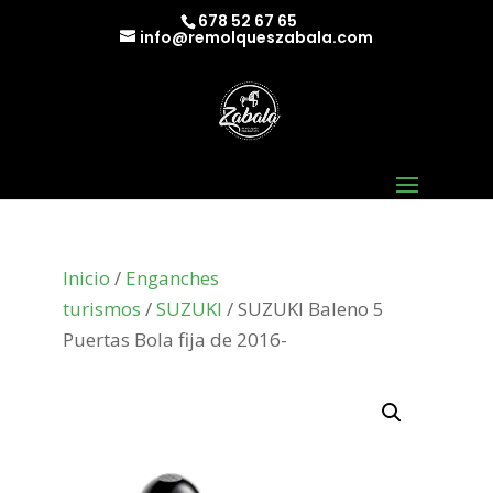
678 52 67 65
info@remolqueszabala.com
Inicio
/
Enganches
turismos
/
SUZUKI
/ SUZUKI Baleno 5
Puertas Bola fija de 2016-