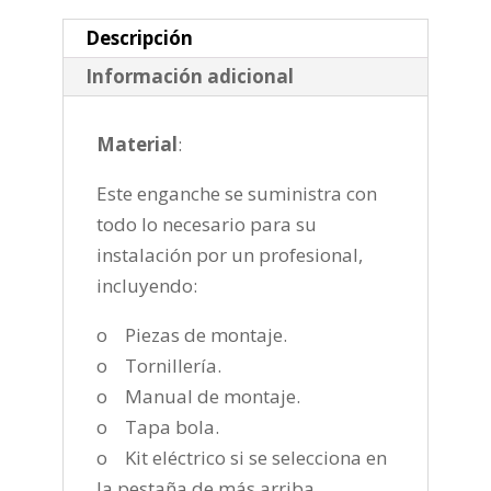
2016-
cantidad
Descripción
Información adicional
Material
:
Este enganche se suministra con
todo lo necesario para su
instalación por un profesional,
incluyendo:
o Piezas de montaje.
o Tornillería.
o Manual de montaje.
o Tapa bola.
o Kit eléctrico si se selecciona en
la pestaña de más arriba.