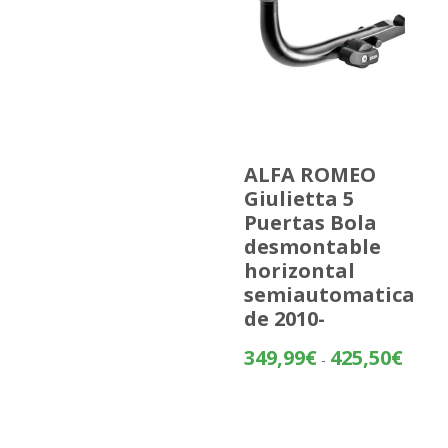
ALFA ROMEO
Giulietta 5
Puertas Bola
desmontable
horizontal
semiautomatica
de 2010-
Rango
349,99
€
425,50
€
-
de
precios
desde
349,99