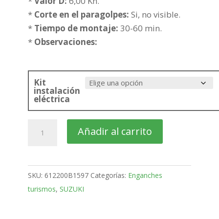
hasta
*
Valor D:
6,00 Kn.
287,07€
*
Corte en el paragolpes:
Si, no visible.
*
Tiempo de montaje:
30-60 min.
*
Observaciones:
Kit
instalación
eléctrica
SUZUKI
Añadir al carrito
Baleno
5
Puertas
SKU:
612200B1597
Categorías:
Enganches
Bola
turismos
,
SUZUKI
fija
de