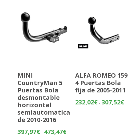
hasta
425,50
MINI
ALFA ROMEO 159
CountryMan 5
4 Puertas Bola
Puertas Bola
fija de 2005-2011
desmontable
Rango
232,02
€
307,52
€
-
horizontal
de
semiautomatica
precios
de 2010-2016
desde
232,02
Rango
397,97
€
473,47
€
-
hasta
de