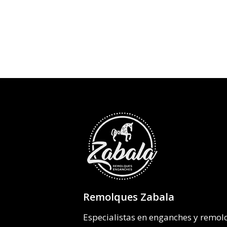
precios:
desde
313,81€
hasta
389,32€
Remolques Zabala
Especialistas en enganches y remo