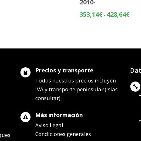
2010-
precios:
desde
Rang
353,14
€
428,64
€
-
195,84€
de
hasta
preci
271,34€
desd
353,
hasta
428,
Dat
Precios y transporte

Todos nuestros precios incluyen

IVA y transporte peninsular (islas
consultar).
Más información

Aviso Legal
Condiciones generales
lques