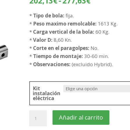
Rango
202,13
€
-
277,63
€
de
precios:
*
Tipo de bola:
fija.
desde
*
Peso maximo remolcable:
1613 Kg.
202,13€
*
Carga vertical de la bola:
60 Kg.
hasta
*
Valor D:
8,60 Kn.
277,63€
*
Corte en el paragolpes:
No.
*
Tiempo de montaje:
30-60 min.
*
Observaciones:
(excluido Hybrid).
Kit
instalación
eléctrica
TOYOTA
Añadir al carrito
Auris