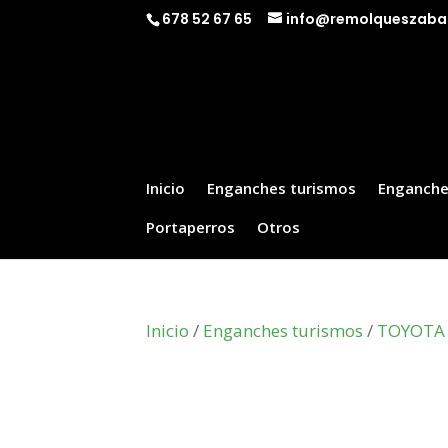
678 52 67 65
info@remolqueszaba
Inicio
Enganches turismos
Enganche
Portaperros
Otros
Inicio
/
Enganches turismos
/
TOYOTA