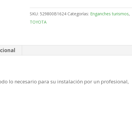
3-
5
SKU:
529800B1624
Categorías:
Enganches turismos
,
Puertas
TOYOTA
Bola
fija
de
2006-
cional
2012
cantidad
do lo necesario para su instalación por un profesional,