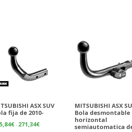
TSUBISHI ASX SUV
MITSUBISHI ASX S
la fija de 2010-
Bola desmontable
horizontal
Rango
5,84
€
271,34
€
-
semiautomatica d
de