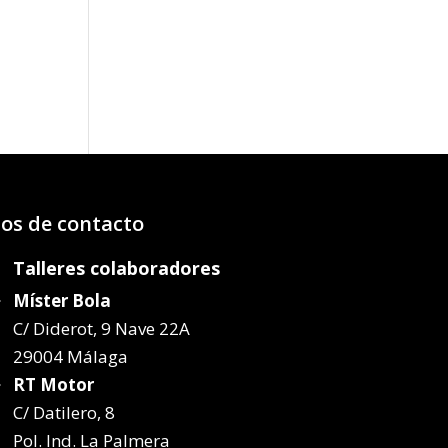
o
os:
e
14€
64€
os de contacto
Talleres colaboradores
Míster Bola
C/ Diderot, 9 Nave 22A
29004 Málaga
RT Motor
C/ Datilero, 8
Pol. Ind. La Palmera