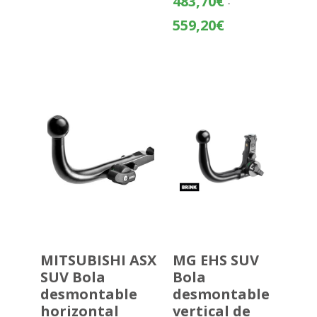
483,70
€
-
Rango
559,20
€
de
precios:
desde
483,70€
hasta
559,20€
MITSUBISHI ASX
MG EHS SUV
SUV Bola
Bola
desmontable
desmontable
horizontal
vertical de