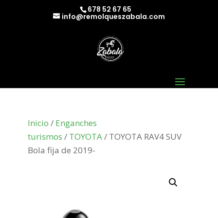
678 52 67 65
info@remolqueszabala.com
Inicio
/
Enganches
turismos
/
TOYOTA
/ TOYOTA RAV4 SUV
Bola fija de 2019-