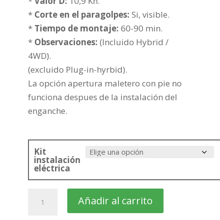
hasta
*
Valor D:
10,9 Kn.
365,72€
*
Corte en el paragolpes:
Si, visible.
*
Tiempo de montaje:
60-90 min.
*
Observaciones:
(Incluido Hybrid /
4WD).
(excluido Plug-in-hyrbid).
La opción apertura maletero con pie no
funciona despues de la instalación del
enganche.
Kit
instalación
eléctrica
TOYOTA
Añadir al carrito
RAV4