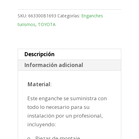
SUV
Bola
SKU:
663300B1693
Categorías:
Enganches
fija
turismos
,
TOYOTA
de
2019-
cantidad
Descripción
Información adicional
Material
:
Este enganche se suministra con
todo lo necesario para su
instalación por un profesional,
incluyendo:
o Piezas de montaje.