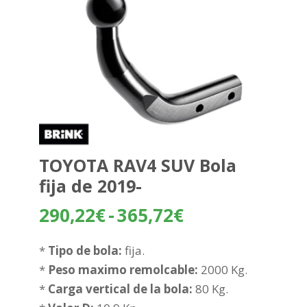
TOYOTA RAV4 SUV Bola
fija de 2019-
Rango
290,22
€
-
365,72
€
de
precios:
*
Tipo de bola:
fija.
desde
*
Peso maximo remolcable:
2000 Kg.
290,22€
*
Carga vertical de la bola:
80 Kg.