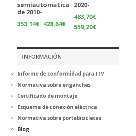
semiautomatica
2020-
de 2010-
483,70
€
-
Rango
353,14
€
428,64
€
-
Rango
559,20
€
de
de
precios:
precios:
desde
desde
353,14€
483,70€
INFORMACIÓN
hasta
hasta
428,64€
559,20€
Informe de conformidad para ITV
Normativa sobre enganches
Certificado de montaje
Esquema de conexión eléctrica
Normativa sobre portabicicletas
Blog