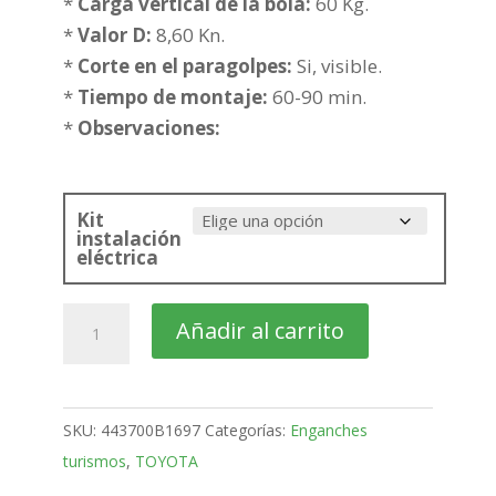
202,13€
*
Carga vertical de la bola:
60 Kg.
hasta
*
Valor D:
8,60 Kn.
237,85€
*
Corte en el paragolpes:
Si, visible.
*
Tiempo de montaje:
60-90 min.
*
Observaciones:
Kit
instalación
eléctrica
TOYOTA
Añadir al carrito
Verso
Monovolumen
Bola
SKU:
443700B1697
Categorías:
Enganches
fija
turismos
,
TOYOTA
de