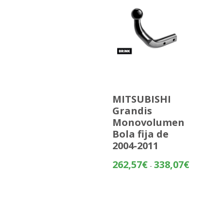
MITSUBISHI
Grandis
Monovolumen
Bola fija de
2004-2011
Rango
262,57
€
338,07
€
-
de
precios:
desde
262,57€