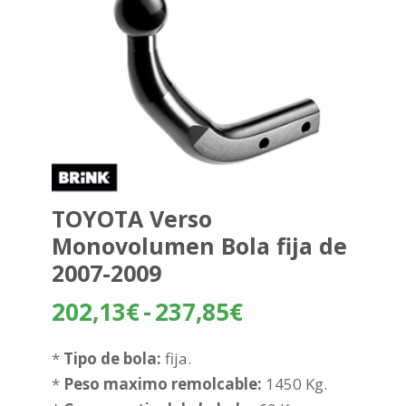
TOYOTA Verso
Monovolumen Bola fija de
2007-2009
Rango
202,13
€
-
237,85
€
de
precios:
*
Tipo de bola:
fija.
desde
*
Peso maximo remolcable:
1450 Kg.