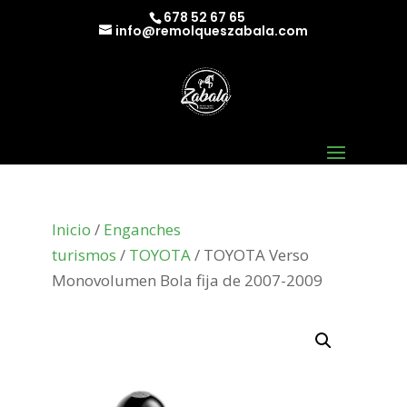
678 52 67 65
info@remolqueszabala.com
Inicio
/
Enganches
turismos
/
TOYOTA
/ TOYOTA Verso
Monovolumen Bola fija de 2007-2009