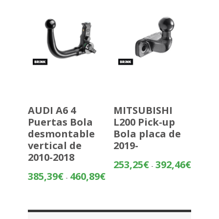
hasta
338,07€
AUDI A6 4
MITSUBISHI
Puertas Bola
L200 Pick-up
desmontable
Bola placa de
vertical de
2019-
2010-2018
Rango
253,25
€
392,46
€
-
de
Rango
385,39
€
460,89
€
-
precios:
de
desde
precios:
253,25€
desde
hasta
385,39€