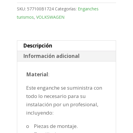
Bola
SKU:
577100B1724
Categorías:
Enganches
desmontable
turismos
,
VOLKSWAGEN
horizontal
semiautomatica
de
2004-
Descripción
2015
Información adicional
cantidad
Material
:
Este enganche se suministra con
todo lo necesario para su
instalación por un profesional,
incluyendo:
o Piezas de montaje.