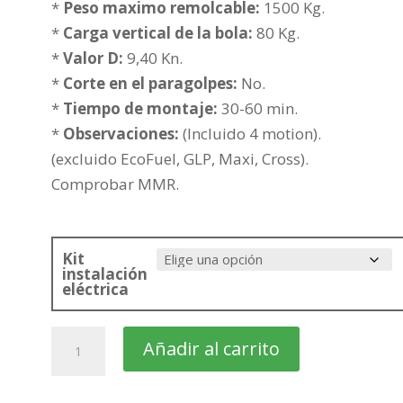
400,33€
*
Peso maximo remolcable:
1500 Kg.
hasta
*
Carga vertical de la bola:
80 Kg.
475,83€
*
Valor D:
9,40 Kn.
*
Corte en el paragolpes:
No.
*
Tiempo de montaje:
30-60 min.
*
Observaciones:
(Incluido 4 motion).
(excluido EcoFuel, GLP, Maxi, Cross).
Comprobar MMR.
Kit
instalación
eléctrica
VOLKSWAGEN
Añadir al carrito
Caddy
Furgón