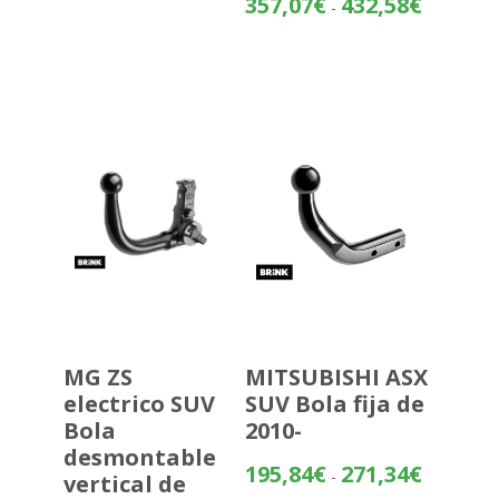
357,07
€
432,58
€
-
de
precios:
desde
357,07€
hasta
432,58€
MG ZS
MITSUBISHI ASX
electrico SUV
SUV Bola fija de
Bola
2010-
desmontable
Rango
195,84
€
271,34
€
-
vertical de
de