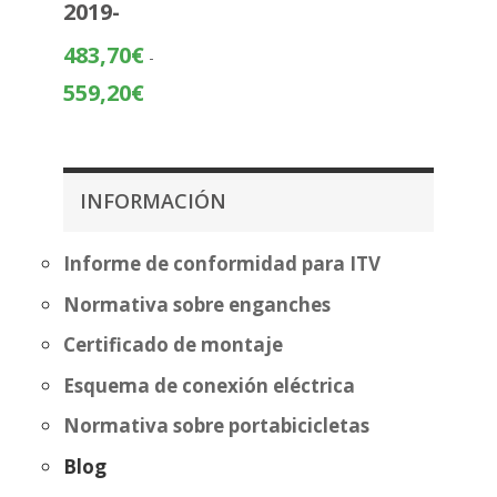
2019-
precios:
desde
483,70
€
-
195,84€
Rango
559,20
€
hasta
de
271,34€
precios:
desde
483,70€
INFORMACIÓN
hasta
559,20€
Informe de conformidad para ITV
Normativa sobre enganches
Certificado de montaje
Esquema de conexión eléctrica
Normativa sobre portabicicletas
Blog