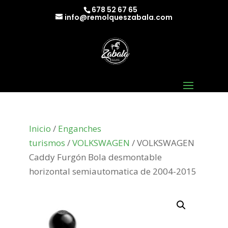
678 52 67 65
info@remolqueszabala.com
Inicio
/
Enganches
turismos
/
VOLKSWAGEN
/ VOLKSWAGEN
Caddy Furgón Bola desmontable
horizontal semiautomatica de 2004-2015