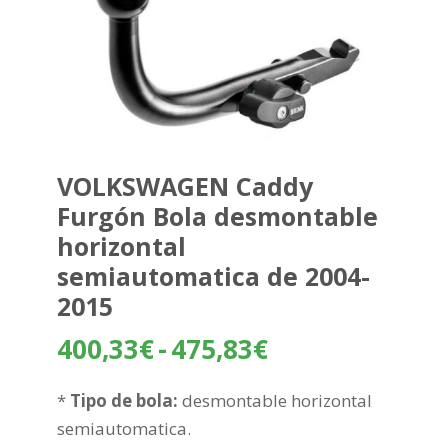
VOLKSWAGEN Caddy
Furgón Bola desmontable
horizontal
semiautomatica de 2004-
2015
Rango
400,33
€
-
475,83
€
de
precios:
*
Tipo de bola:
desmontable horizontal
desde
semiautomatica.