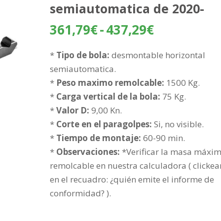
semiautomatica de 2020-
Rango
361,79
€
-
437,29
€
de
precios:
*
Tipo de bola:
desmontable horizontal
desde
semiautomatica.
361,79€
*
Peso maximo remolcable:
1500 Kg.
hasta
*
Carga vertical de la bola:
75 Kg.
437,29€
*
Valor D:
9,00 Kn.
*
Corte en el paragolpes:
Si, no visible.
*
Tiempo de montaje:
60-90 min.
*
Observaciones:
*Verificar la masa máxi
remolcable en nuestra calculadora ( clickea
en el recuadro: ¿quién emite el informe de
conformidad? ).