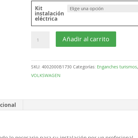
Kit
instalación
eléctrica
VOLKSWAGEN
Añadir al carrito
Caddy
Furgón
Bola
SKU:
4002000B1730
Categorías:
Enganches turismos
desmontable
VOLKSWAGEN
horizontal
semiautomatica
de
2020-
cional
cantidad
do lo necesario para su instalación por un profesional,