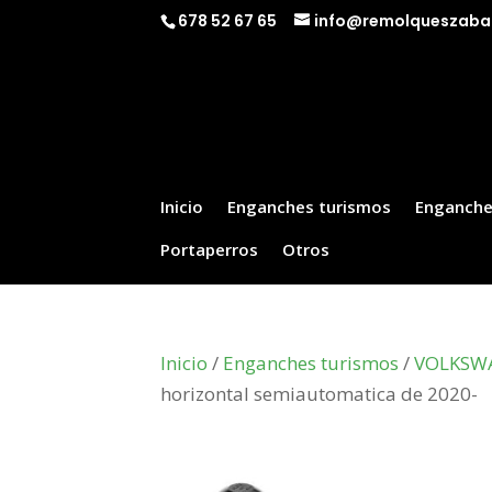
678 52 67 65
info@remolqueszaba
Inicio
Enganches turismos
Enganche
Portaperros
Otros
Inicio
/
Enganches turismos
/
VOLKSW
horizontal semiautomatica de 2020-