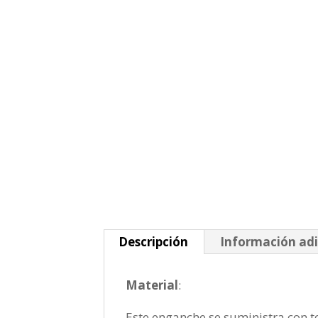
Descripción
Información adi
Material
:
Este enganche se suministra con to