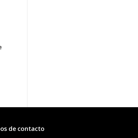
e
o
os:
e
66€
16€
os de contacto