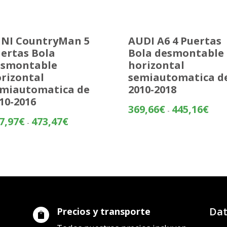
NI CountryMan 5
AUDI A6 4 Puertas
ertas Bola
Bola desmontable
esmontable
horizontal
rizontal
semiautomatica d
miautomatica de
2010-2018
10-2016
Rang
369,66
€
445,16
€
-
de
Rango
7,97
€
473,47
€
-
preci
de
desd
precios:
369,
desde
hasta
397,97€
445,
hasta
473,47€
Dat
Precios y transporte
