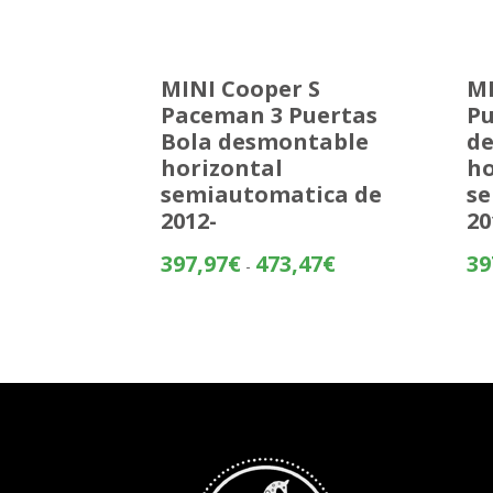
MINI Cooper S
MI
Paceman 3 Puertas
Pu
Bola desmontable
d
horizontal
ho
semiautomatica de
se
2012-
20
Rango
397,97
€
473,47
€
39
-
de
precios:
desde
397,97€
hasta
473,47€