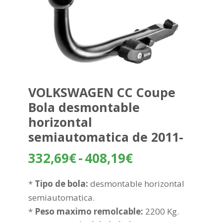
VOLKSWAGEN CC Coupe
Bola desmontable
horizontal
semiautomatica de 2011-
Rango
332,69
€
-
408,19
€
de
precios:
*
Tipo de bola:
desmontable horizontal
desde
semiautomatica.
332,69€
*
Peso maximo remolcable:
2200 Kg.