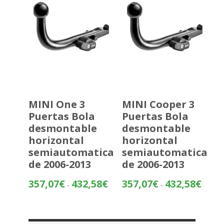
271,34
MINI One 3
MINI Cooper 3
Puertas Bola
Puertas Bola
desmontable
desmontable
horizontal
horizontal
semiautomatica
semiautomatica
de 2006-2013
de 2006-2013
Rango
Rango
357,07
€
432,58
€
357,07
€
432,58
€
-
-
de
de
precios:
precios
desde
desde