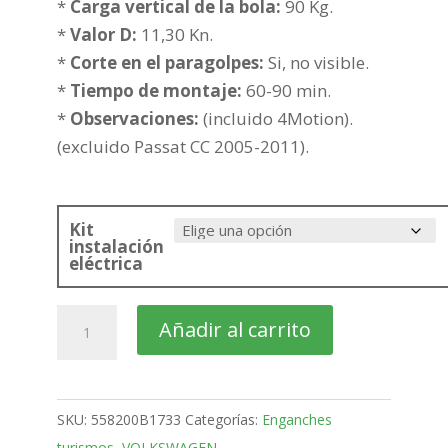
hasta
*
Carga vertical de la bola:
90 Kg.
408,19€
*
Valor D:
11,30 Kn.
*
Corte en el paragolpes:
Si, no visible.
*
Tiempo de montaje:
60-90 min.
*
Observaciones:
(incluido 4Motion).
(excluido Passat CC 2005-2011).
Kit
instalación
eléctrica
VOLKSWAGEN
Añadir al carrito
CC
Coupe
Bola
SKU:
558200B1733
Categorías:
Enganches
desmontable
turismos
,
VOLKSWAGEN