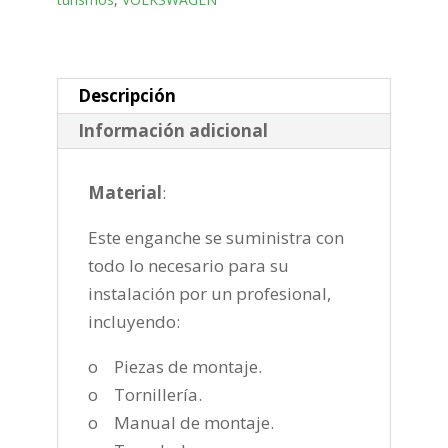
horizontal
semiautomatica
de
2011-
Descripción
cantidad
Información adicional
Material
:
Este enganche se suministra con
todo lo necesario para su
instalación por un profesional,
incluyendo:
o Piezas de montaje.
o Tornillería.
o Manual de montaje.