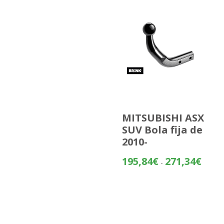
MITSUBISHI ASX
SUV Bola fija de
2010-
Rango
195,84
€
271,34
€
-
de
precios
desde
195,84
hasta