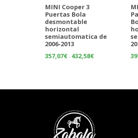
MINI Cooper 3
MI
Puertas Bola
Pa
desmontable
Bo
horizontal
ho
semiautomatica de
se
2006-2013
20
Rango
357,07
€
432,58
€
39
-
de
precios:
desde
357,07€
hasta
432,58€