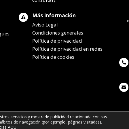
Más información

Aviso Legal
Condiciones generales
lques
Política de privacidad
Política de privacidad en redes
Política de cookies


stros servicios y mostrarle publicidad relacionada con sus
 hábitos de navegación (por ejemplo, páginas visitadas).
7 65 - info@remolqueszabala.com
cias
AQUÍ
.