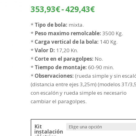
Rango
353,93
€
-
429,43
€
de
precios:
*
Tipo de bola:
mixta.
desde
*
Peso maximo remolcable:
3500 Kg.
353,93€
*
Carga vertical de la bola:
140 Kg.
hasta
*
Valor D:
17,20 Kn.
429,43€
*
Corte en el paragolpes:
No.
*
Tiempo de montaje:
60-90 min.
*
Observaciones:
(rueda simple y sin escaló
(distancia entre ejes 3,25m) (modelos 3T/3,
con escalón y rueda simple es necesario
cambiar el paragolpes.
Kit
instalación