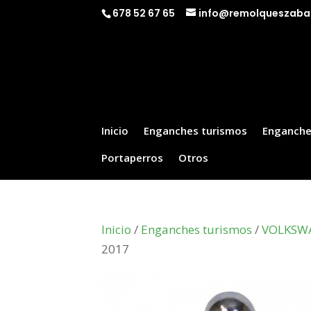
678 52 67 65
info@remolqueszaba
Inicio
Enganches turismos
Enganche
Portaperros
Otros
Inicio
/
Enganches turismos
/
VOLKSW
2017