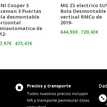
NI Cooper S
MG ZS electrico SU
ceman 3 Puertas
Bola Desmontable
la desmontable
vertical RMCu de
rizontal
2019-
miautomatica de
Rang
644,93
€
720,43
€
-
12-
de
preci
Rango
7,97
€
473,47
€
-
desd
de
644,
precios:
hasta
desde
720,
397,97€
hasta
473,47€
Dat
Precios y transporte

Todos nuestros precios incluyen

IVA y transporte peninsular (islas
consultar).