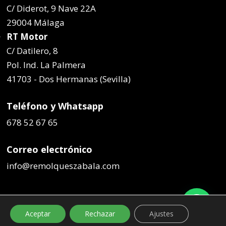
C/ Diderot, 9 Nave 22A
29004 Málaga
RT Motor
C/ Datilero, 8
Pol. Ind. La Palmera
41703 - Dos Hermanas (Sevilla)
Teléfono y Whatsapp
678 52 67 65
Correo electrónico
info@remolqueszabala.com
Aceptar
Rechazar
Ajustes