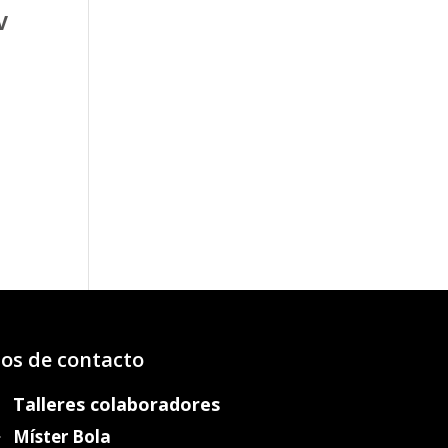
V
o
os:
e
93€
43€
os de contacto
Talleres colaboradores
Míster Bola