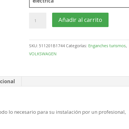
eléctrica
VOLKSWAGEN
Añadir al carrito
Crafter
Furgón
Bola
SKU:
511201B1744
Categorías:
Enganches turismos
,
mixta
VOLKSWAGEN
de
2006-
2017
cantidad
cional
do lo necesario para su instalación por un profesional,