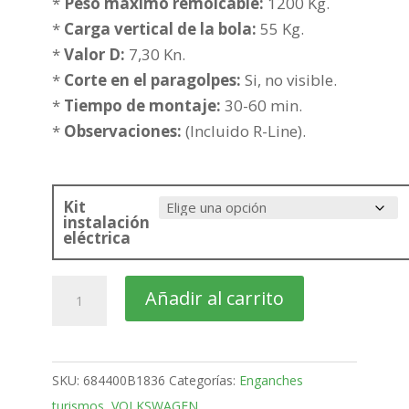
desde
*
Peso maximo remolcable:
1200 Kg.
357,07€
*
Carga vertical de la bola:
55 Kg.
hasta
*
Valor D:
7,30 Kn.
432,58€
*
Corte en el paragolpes:
Si, no visible.
*
Tiempo de montaje:
30-60 min.
*
Observaciones:
(Incluido R-Line).
Kit
instalación
eléctrica
VOLKSWAGEN
Añadir al carrito
T-
Cross
SUV
SKU:
684400B1836
Categorías:
Enganches
Bola
turismos
,
VOLKSWAGEN