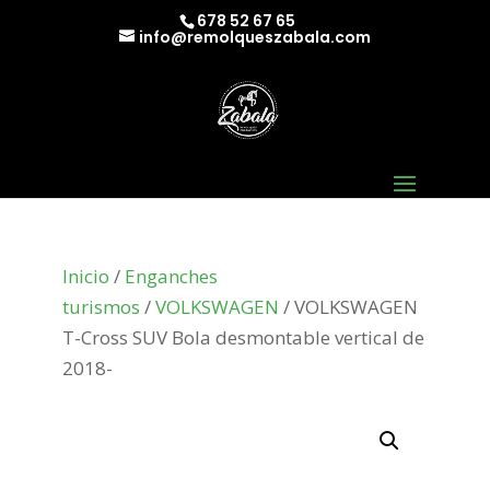
678 52 67 65
info@remolqueszabala.com
Inicio
/
Enganches
turismos
/
VOLKSWAGEN
/ VOLKSWAGEN
T-Cross SUV Bola desmontable vertical de
2018-