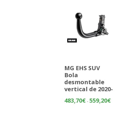
MG EHS SUV
Bola
desmontable
vertical de 2020-
Rango
483,70
€
559,20
€
-
de
precios:
desde
483,70€