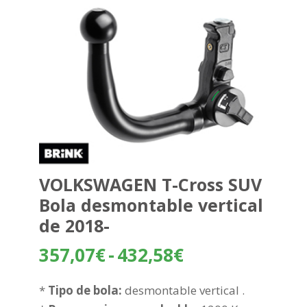
VOLKSWAGEN T-Cross SUV
Bola desmontable vertical
de 2018-
Rango
357,07
€
-
432,58
€
de
precios:
*
Tipo de bola:
desmontable vertical .