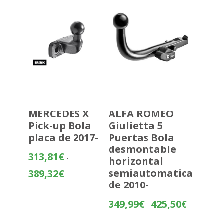
hasta
559,20€
MERCEDES X
ALFA ROMEO
Pick-up Bola
Giulietta 5
placa de 2017-
Puertas Bola
desmontable
313,81
€
-
horizontal
Rango
semiautomatica
389,32
€
de
de 2010-
precios:
Rango
349,99
€
425,50
€
desde
-
de
313,81€