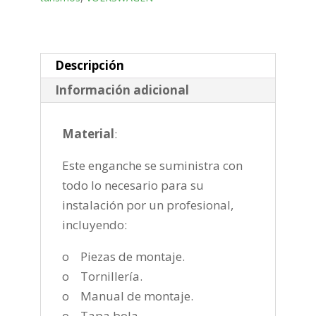
desmontable
vertical
de
2018-
Descripción
cantidad
Información adicional
Material
:
Este enganche se suministra con
todo lo necesario para su
instalación por un profesional,
incluyendo:
o Piezas de montaje.
o Tornillería.
o Manual de montaje.
o Tapa bola.