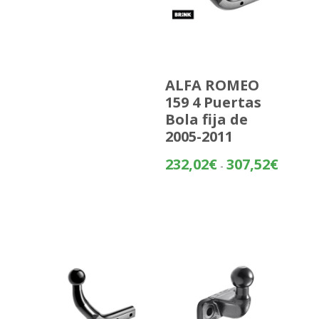
ALFA ROMEO
159 4 Puertas
Bola fija de
2005-2011
Rango
232,02
€
307,52
€
-
de
precios:
desde
232,02€
hasta
307,52€