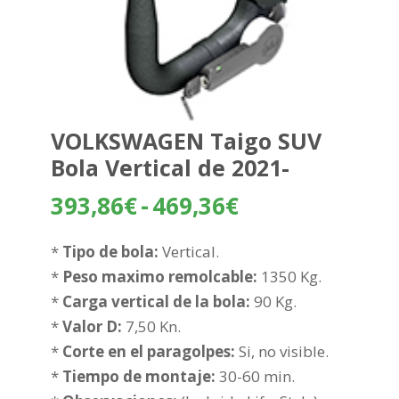
VOLKSWAGEN Taigo SUV
Bola Vertical de 2021-
Rango
393,86
€
-
469,36
€
de
precios:
*
Tipo de bola:
Vertical.
desde
*
Peso maximo remolcable:
1350 Kg.
393,86€
*
Carga vertical de la bola:
90 Kg.
hasta
*
Valor D:
7,50 Kn.
469,36€
*
Corte en el paragolpes:
Si, no visible.
*
Tiempo de montaje:
30-60 min.