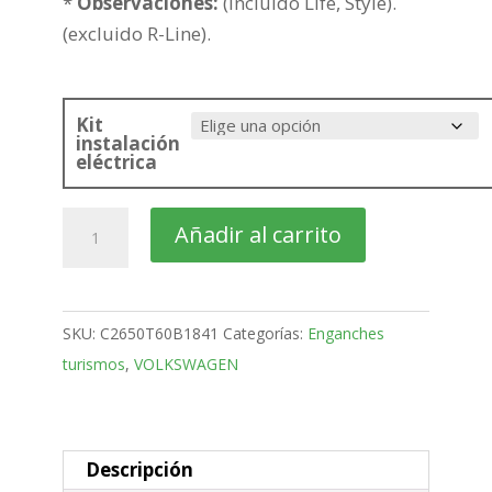
*
Observaciones:
(Incluido Life, Style).
(excluido R-Line).
Kit
instalación
eléctrica
VOLKSWAGEN
Añadir al carrito
Taigo
SUV
Bola
SKU:
C2650T60B1841
Categorías:
Enganches
Vertical
turismos
,
VOLKSWAGEN
de
2021-
cantidad
Descripción