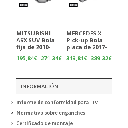
MITSUBISHI
MERCEDES X
ASX SUV Bola
Pick-up Bola
fija de 2010-
placa de 2017-
Rango
Rango
195,84
€
271,34
€
313,81
€
389,32
€
-
-
de
de
precios:
precios:
desde
desde
195,84€
313,81€
INFORMACIÓN
hasta
hasta
271,34€
389,32€
Informe de conformidad para ITV
Normativa sobre enganches
Certificado de montaje