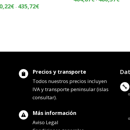
de
Rango
0,22
€
435,72
€
-
preci
de
desd
precios:
404,
desde
hasta
360,22€
480,
hasta
435,72€
Dat
Precios y transporte

Todos nuestros precios incluyen

IVA y transporte peninsular (islas
consultar).
Más información

Aviso Legal