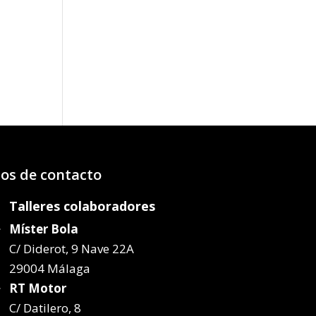
os:
e
87€
37€
os de contacto
Talleres colaboradores
Míster Bola
C/ Diderot, 9 Nave 22A
29004 Málaga
RT Motor
C/ Datilero, 8