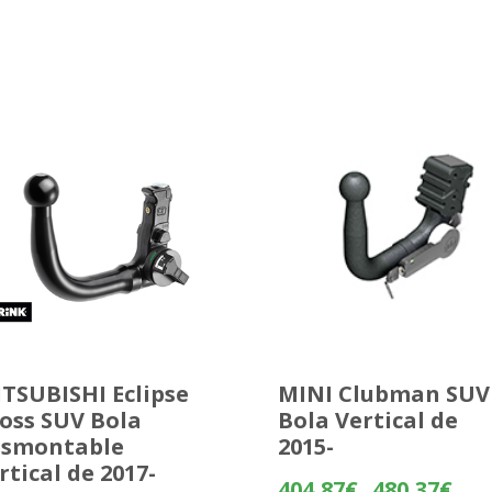
TSUBISHI Eclipse
MINI Clubman SUV
oss SUV Bola
Bola Vertical de
esmontable
2015-
rtical de 2017-
Rang
404,87
€
480,37
€
-