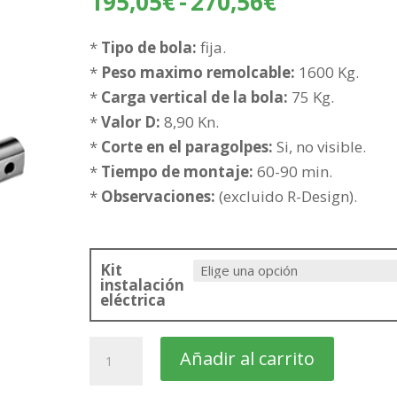
Rango
195,05
€
-
270,56
€
de
precios:
*
Tipo de bola:
fija.
desde
*
Peso maximo remolcable:
1600 Kg.
195,05€
*
Carga vertical de la bola:
75 Kg.
hasta
*
Valor D:
8,90 Kn.
270,56€
*
Corte en el paragolpes:
Si, no visible.
*
Tiempo de montaje:
60-90 min.
*
Observaciones:
(excluido R-Design).
Kit
instalación
eléctrica
VOLVO
Añadir al carrito
S40