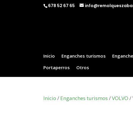
678 52 67 65
info@remolqueszaba
Inicio
Enganches turismos
Enganche
Portaperros
Otros
Inicio
/
Enganches turismos
/
VOLVO
/