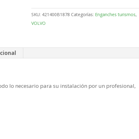
4
Puertas
SKU:
421400B1878
Categorías:
Enganches turismos
,
Bola
VOLVO
fija
de
2004-
2012
cional
cantidad
do lo necesario para su instalación por un profesional,