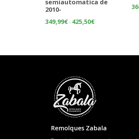
semiautomatica de
36
2010-
Rango
349,99
€
425,50
€
-
de
precios:
desde
349,99€
hasta
425,50€
Remolques Zabala