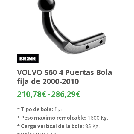
VOLVO S60 4 Puertas Bola
fija de 2000-2010
Rango
210,78
€
-
286,29
€
de
precios:
*
Tipo de bola:
fija.
desde
*
Peso maximo remolcable:
1600 Kg.
210,78€
*
Carga vertical de la bola:
85 Kg.