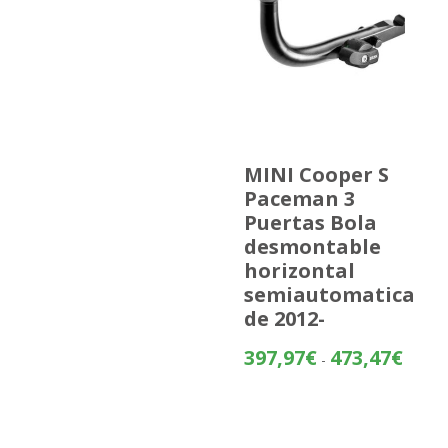
MINI Cooper S
Paceman 3
Puertas Bola
desmontable
horizontal
semiautomatica
de 2012-
Rango
397,97
€
473,47
€
-
de
precios
desde
397,97