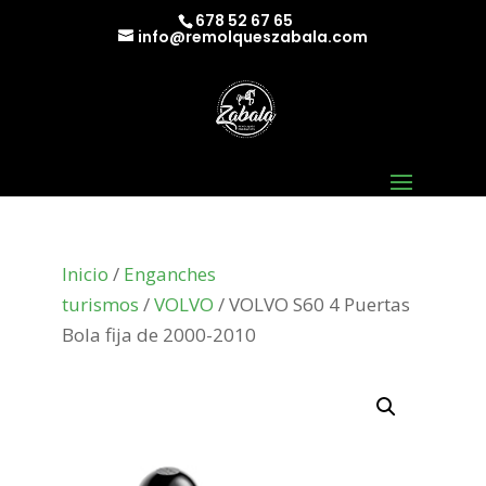
678 52 67 65
info@remolqueszabala.com
Inicio
/
Enganches
turismos
/
VOLVO
/ VOLVO S60 4 Puertas
Bola fija de 2000-2010