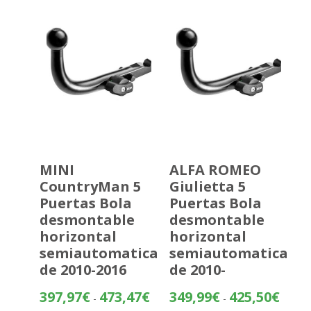
hasta
473,47
MINI
ALFA ROMEO
CountryMan 5
Giulietta 5
Puertas Bola
Puertas Bola
desmontable
desmontable
horizontal
horizontal
semiautomatica
semiautomatica
de 2010-2016
de 2010-
Rango
Rango
397,97
€
473,47
€
349,99
€
425,50
€
-
-
de
de