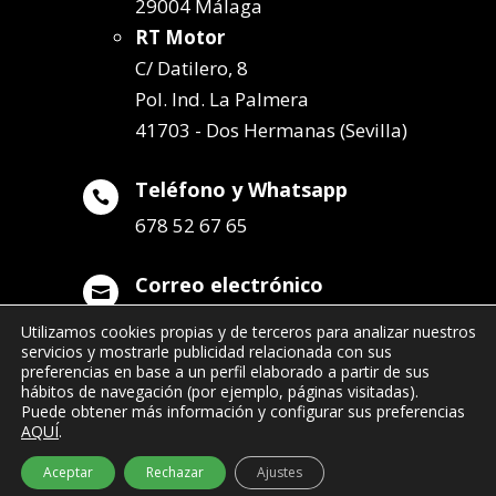
29004 Málaga
RT Motor
C/ Datilero, 8
Pol. Ind. La Palmera
41703 - Dos Hermanas (Sevilla)
Teléfono y Whatsapp

678 52 67 65
Correo electrónico

info@remolqueszabala.com
Utilizamos cookies propias y de terceros para analizar nuestros
servicios y mostrarle publicidad relacionada con sus
preferencias en base a un perfil elaborado a partir de sus
hábitos de navegación (por ejemplo, páginas visitadas).
Puede obtener más información y configurar sus preferencias
AQUÍ
.
©2022 Remolques Zabala
| 678 52 67 65
Aceptar
Rechazar
Ajustes
- info@remolqueszabala.com