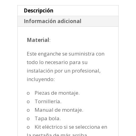
2000-
2010
Descripción
cantidad
Información adicional
Material
:
Este enganche se suministra con
todo lo necesario para su
instalación por un profesional,
incluyendo:
o Piezas de montaje.
o Tornillería.
o Manual de montaje.
o Tapa bola.
o Kit eléctrico si se selecciona en
la pestaña de más arriba.