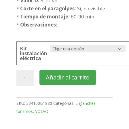
hasta
*
Valor D:
9,10 Kn.
286,29€
*
Corte en el paragolpes:
Si, no visible.
*
Tiempo de montaje:
60-90 min.
*
Observaciones:
Kit
instalación
eléctrica
VOLVO
Añadir al carrito
S60
4
Puertas
SKU:
334100B1880
Categorías:
Enganches
Bola
turismos
,
VOLVO
fija
de