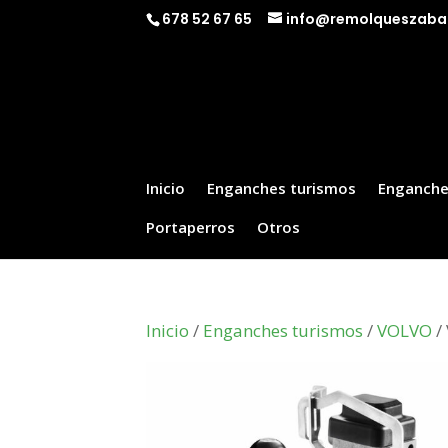
678 52 67 65
info@remolqueszaba
Inicio
Enganches turismos
Enganche
Portaperros
Otros
Inicio
/
Enganches turismos
/
VOLVO
/