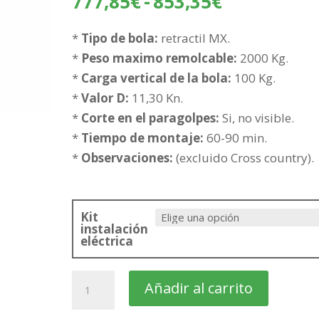
Rango
777,85
€
-
853,35
€
de
precios:
*
Tipo de bola:
retractil MX.
desde
*
Peso maximo remolcable:
2000 Kg.
777,85€
*
Carga vertical de la bola:
100 Kg.
hasta
*
Valor D:
11,30 Kn.
853,35€
*
Corte en el paragolpes:
Si, no visible.
*
Tiempo de montaje:
60-90 min.
*
Observaciones:
(excluido Cross country).
Kit
instalación
eléctrica
VOLVO
Añadir al carrito
V60