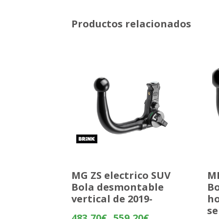
Productos relacionados
MG ZS electrico SUV
MI
Bola desmontable
Bo
vertical de 2019-
ho
se
Rango
483,70
€
559,20
€
-