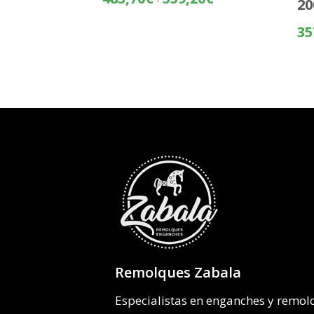
20
de
precios:
35
desde
483,70€
hasta
559,20€
Remolques Zabala
Especialistas en enganches y remo