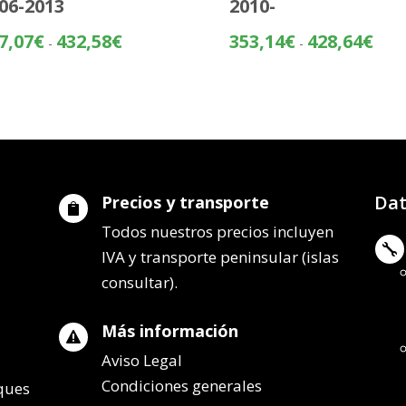
06-2013
2010-
Rango
Rang
7,07
€
432,58
€
353,14
€
428,64
€
-
-
de
de
precios:
preci
desde
desd
357,07€
353,
hasta
hasta
432,58€
428,
Dat
Precios y transporte

Todos nuestros precios incluyen

IVA y transporte peninsular (islas
consultar).
Más información

Aviso Legal
Condiciones generales
lques