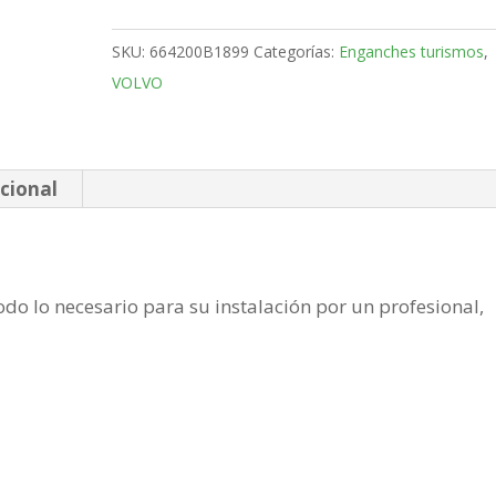
Familiar
Bola
SKU:
664200B1899
Categorías:
Enganches turismos
,
retractil
VOLVO
MX
de
2018-
cantidad
cional
do lo necesario para su instalación por un profesional,