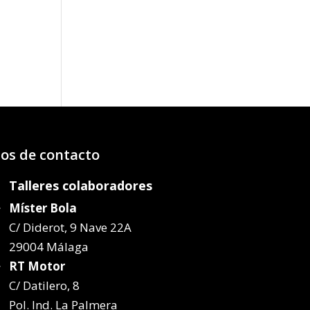
o
os:
e
14€
64€
os de contacto
Talleres colaboradores
Míster Bola
C/ Diderot, 9 Nave 22A
29004 Málaga
RT Motor
C/ Datilero, 8
Pol. Ind. La Palmera