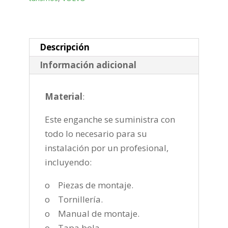
horizontal
de
2000-
2007
Descripción
cantidad
Información adicional
Material
:
Este enganche se suministra con
todo lo necesario para su
instalación por un profesional,
incluyendo:
o Piezas de montaje.
o Tornillería.
o Manual de montaje.
o Tapa bola.