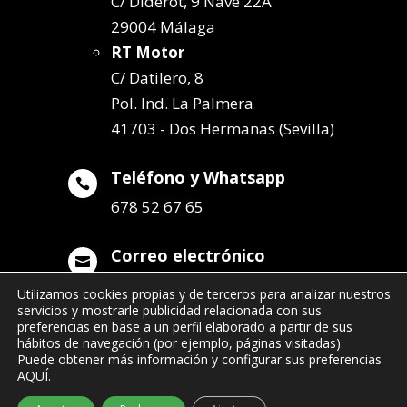
C/ Diderot, 9 Nave 22A
29004 Málaga
RT Motor
C/ Datilero, 8
Pol. Ind. La Palmera
41703 - Dos Hermanas (Sevilla)
Teléfono y Whatsapp

678 52 67 65
Correo electrónico

info@remolqueszabala.com
Utilizamos cookies propias y de terceros para analizar nuestros
servicios y mostrarle publicidad relacionada con sus
preferencias en base a un perfil elaborado a partir de sus
hábitos de navegación (por ejemplo, páginas visitadas).
Puede obtener más información y configurar sus preferencias
AQUÍ
.
©2022 Remolques Zabala
| 678 52 67 65