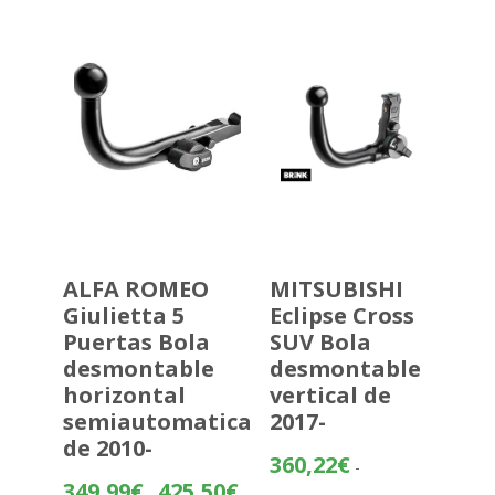
195,05€
hasta
270,56€
ALFA ROMEO
MITSUBISHI
Giulietta 5
Eclipse Cross
Puertas Bola
SUV Bola
desmontable
desmontable
horizontal
vertical de
semiautomatica
2017-
de 2010-
360,22
€
-
Rango
349,99
€
425,50
€
-