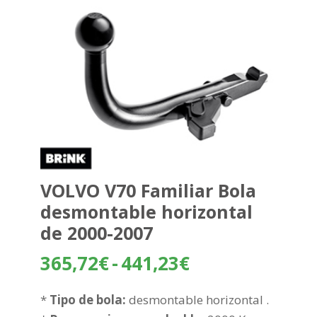
VOLVO V70 Familiar Bola
desmontable horizontal
de 2000-2007
Rango
365,72
€
-
441,23
€
de
precios:
*
Tipo de bola:
desmontable horizontal .