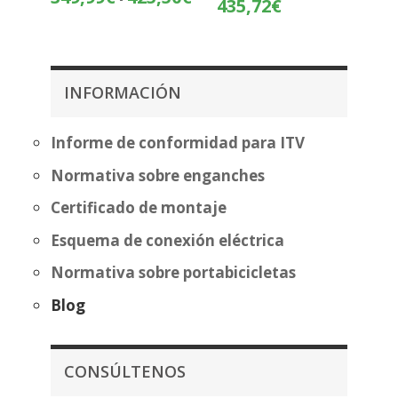
Rango
435,72
€
de
de
precios:
precios:
desde
desde
349,99€
360,22€
INFORMACIÓN
hasta
hasta
425,50€
435,72€
Informe de conformidad para ITV
Normativa sobre enganches
Certificado de montaje
Esquema de conexión eléctrica
Normativa sobre portabicicletas
Blog
CONSÚLTENOS