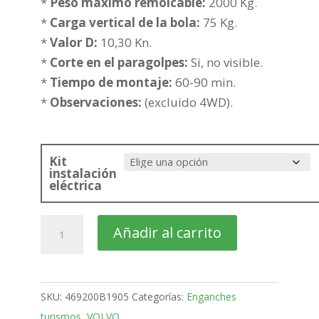
desde
*
Peso maximo remolcable:
2000 Kg.
365,72€
*
Carga vertical de la bola:
75 Kg.
hasta
*
Valor D:
10,30 Kn.
441,23€
*
Corte en el paragolpes:
Si, no visible.
*
Tiempo de montaje:
60-90 min.
*
Observaciones:
(excluido 4WD).
Kit
instalación
eléctrica
VOLVO
Añadir al carrito
V70
Familiar
Bola
SKU:
469200B1905
Categorías:
Enganches
desmontable
turismos
,
VOLVO