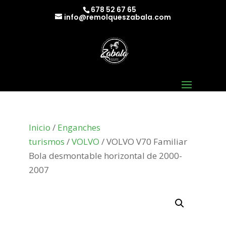
678 52 67 65
info@remolqueszabala.com
Inicio
/
Enganches
turismos
/
VOLVO
/ VOLVO V70 Familiar
Bola desmontable horizontal de 2000-
2007