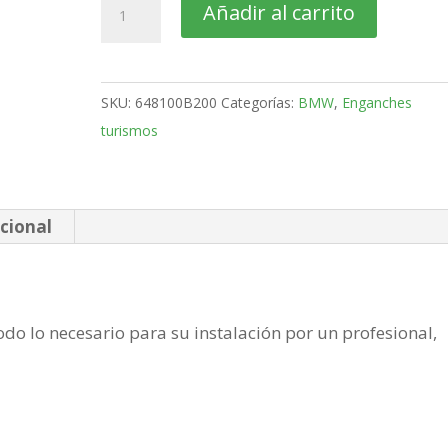
BMW
Añadir al carrito
Serie
5
Familiar
SKU:
648100B200
Categorías:
BMW
,
Enganches
Bola
turismos
retractil
MX
de
2017-
cional
cantidad
do lo necesario para su instalación por un profesional,