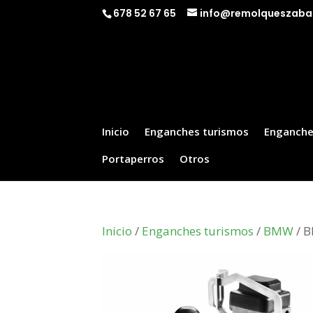
678 52 67 65
info@remolqueszaba
Inicio
Enganches turismos
Enganche
Portaperros
Otros
Inicio
/
Enganches turismos
/
BMW
/ B