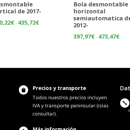
esmontable
Bola desmontable
rtical de 2017-
horizontal
semiautomatica d
Rango
0,22
€
435,72
€
-
2012-
de
precios:
Rang
397,97
€
473,47
€
-
desde
de
360,22€
preci
hasta
desd
435,72€
397,
hasta
473,
Dat
Precios y transporte

Todos nuestros precios incluyen

IVA y transporte peninsular (islas
consultar).
Más información