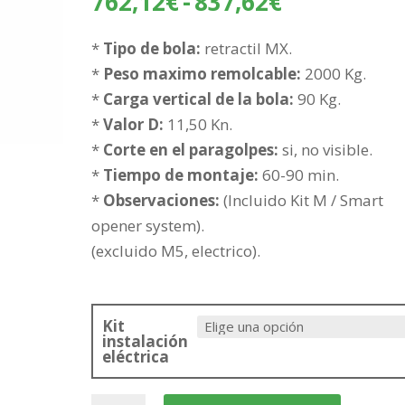
Rango
762,12
€
-
837,62
€
de
precios:
*
Tipo de bola:
retractil MX.
desde
*
Peso maximo remolcable:
2000 Kg.
762,12€
*
Carga vertical de la bola:
90 Kg.
hasta
*
Valor D:
11,50 Kn.
837,62€
*
Corte en el paragolpes:
si, no visible.
*
Tiempo de montaje:
60-90 min.
*
Observaciones:
(Incluido Kit M / Smart
opener system).
(excluido M5, electrico).
Kit
instalación
eléctrica