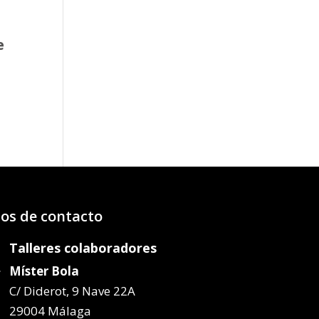
e
o
os:
e
97€
47€
os de contacto
Talleres colaboradores
Míster Bola
C/ Diderot, 9 Nave 22A
29004 Málaga