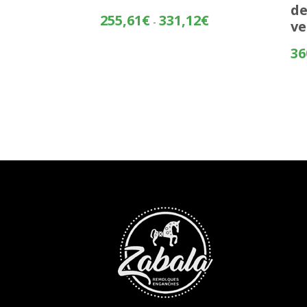
d
Rango
255,61
€
331,12
€
-
ve
de
precios:
36
desde
255,61€
hasta
331,12€