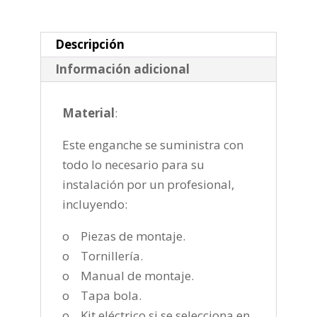
fija
de
2009-
Descripción
2016
Información adicional
cantidad
Material
:
Este enganche se suministra con
todo lo necesario para su
instalación por un profesional,
incluyendo:
o Piezas de montaje.
o Tornillería.
o Manual de montaje.
o Tapa bola.
o Kit eléctrico si se selecciona en