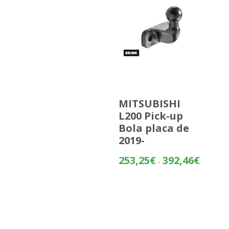
MITSUBISHI
L200 Pick-up
Bola placa de
2019-
Rango
253,25
€
392,46
€
-
de
precios:
desde
253,25€
hasta
392,46€