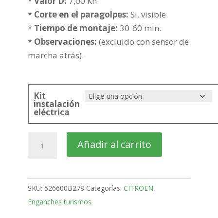
hasta
*
Valor D:
7,00 Kn.
242,24€
*
Corte en el paragolpes:
Si, visible.
*
Tiempo de montaje:
30-60 min.
*
Observaciones:
(excluido con sensor de
marcha atrás).
Kit
instalación
eléctrica
citroën
Añadir al carrito
C3
3-
5
SKU:
526600B278
Categorías:
CITROEN
,
Puertas
Enganches turismos
Bola