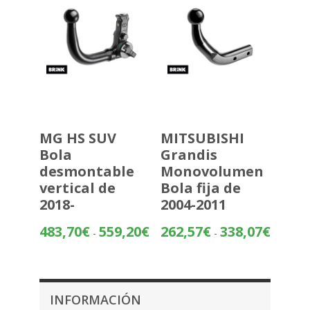
MG HS SUV
MITSUBISHI
Bola
Grandis
desmontable
Monovolumen
vertical de
Bola fija de
2018-
2004-2011
Rango
Rango
483,70
€
559,20
€
262,57
€
338,07
€
-
-
de
de
precios:
precios:
desde
desde
483,70€
262,57€
INFORMACIÓN
hasta
hasta