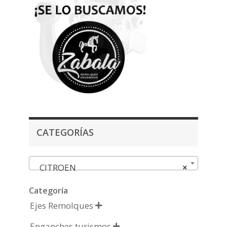
CATEGORÍAS
CITROEN
×
Categoría
Ejes Remolques

Enganches turismos
