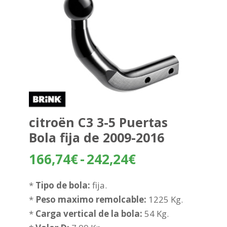
citroën C3 3-5 Puertas
Bola fija de 2009-2016
Rango
166,74
€
-
242,24
€
de
precios:
*
Tipo de bola:
fija.
desde
*
Peso maximo remolcable:
1225 Kg.
166,74€
*
Carga vertical de la bola:
54 Kg.