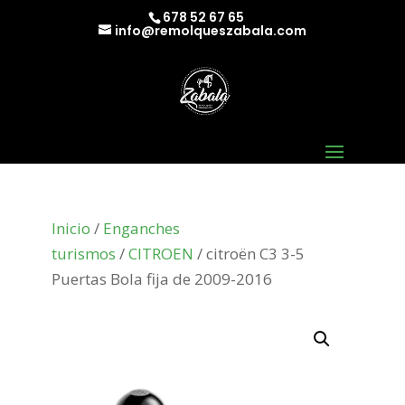
678 52 67 65
info@remolqueszabala.com
Inicio
/
Enganches
turismos
/
CITROEN
/ citroën C3 3-5
Puertas Bola fija de 2009-2016