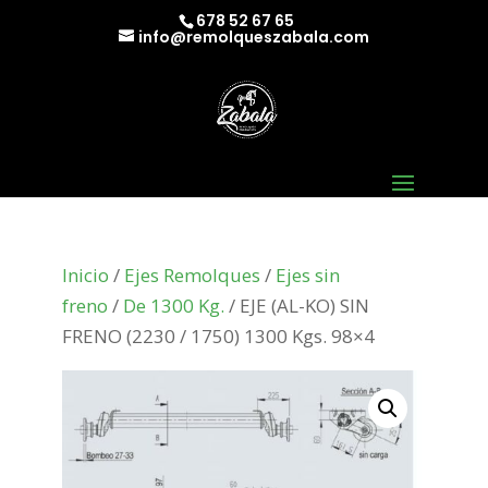
678 52 67 65
info@remolqueszabala.com
Inicio
/
Ejes Remolques
/
Ejes sin
freno
/
De 1300 Kg.
/ EJE (AL-KO) SIN
FRENO (2230 / 1750) 1300 Kgs. 98×4