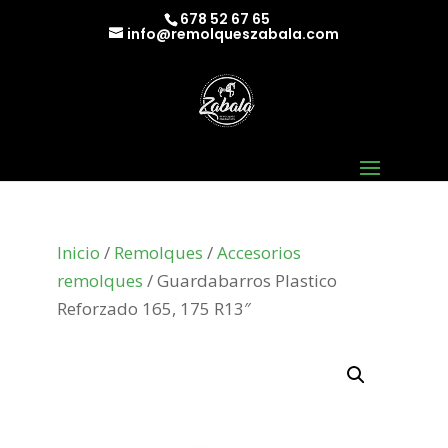
678 52 67 65
info@remolqueszabala.com
Inicio
/
Remolques
/
Accesorios
remolques
/ Guardabarros Plastico
Reforzado 165, 175 R13″