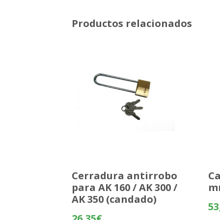
Productos relacionados
Cerradura antirrobo
Ca
para AK 160 / AK 300 /
m
AK 350 (candado)
53
26,35
€