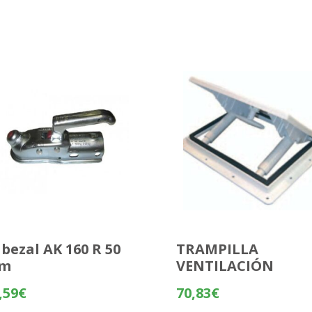
bezal AK 160 R 50
TRAMPILLA
m
VENTILACIÓN
,59
€
70,83
€