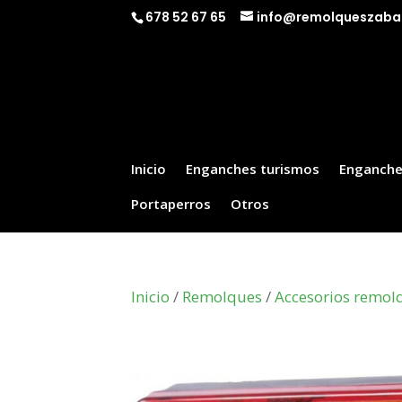
678 52 67 65
info@remolqueszaba
Inicio
Enganches turismos
Enganche
Portaperros
Otros
Inicio
/
Remolques
/
Accesorios remol