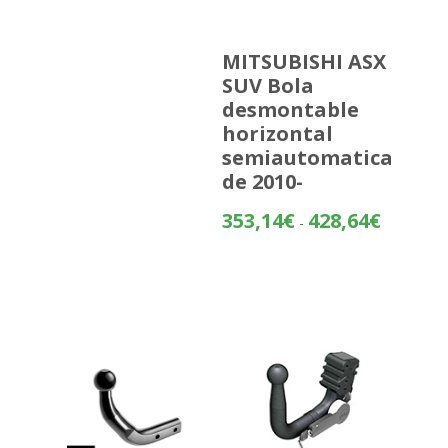
MITSUBISHI ASX
SUV Bola
desmontable
horizontal
semiautomatica
de 2010-
Rango
353,14
€
428,64
€
-
de
precios:
desde
353,14€
hasta
428,64€