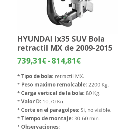
HYUNDAI ix35 SUV Bola
retractil MX de 2009-2015
Rango
739,31
€
-
814,81
€
de
precios:
*
Tipo de bola:
retractil MX.
desde
*
Peso maximo remolcable:
2200 Kg.
739,31€
*
Carga vertical de la bola:
80 Kg.
hasta
*
Valor D:
10,70 Kn.
814,81€
*
Corte en el paragolpes:
Si, no visible.
*
Tiempo de montaje:
30-60 min.
*
Observaciones: