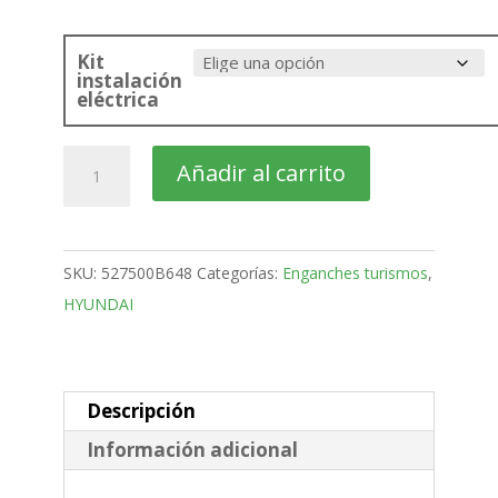
Kit
instalación
eléctrica
HYUNDAI
Añadir al carrito
ix35
SUV
Bola
SKU:
527500B648
Categorías:
Enganches turismos
,
retractil
HYUNDAI
MX
de
2009-
2015
Descripción
cantidad
Información adicional