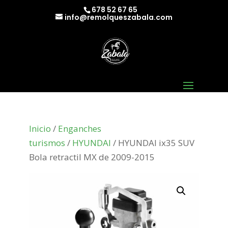
678 52 67 65
info@remolqueszabala.com
Inicio
/
Enganches
turismos
/
HYUNDAI
/ HYUNDAI ix35 SUV
Bola retractil MX de 2009-2015