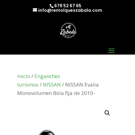
678 52 67 65
info@remolqueszabala.com
Inicio
/
Enganches
turismos
/
NISSAN
/ NISSAN Evalia
Monovolumen Bola fija de 2010-