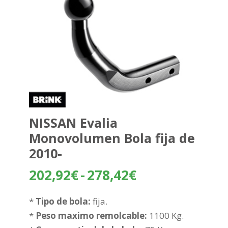
NISSAN Evalia
Monovolumen Bola fija de
2010-
Rango
202,92
€
-
278,42
€
de
precios:
*
Tipo de bola:
fija.
desde
*
Peso maximo remolcable:
1100 Kg.