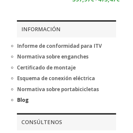
precios:
de
desde
precios
357,07€
desde
hasta
397,97
INFORMACIÓN
432,58€
hasta
473,47
Informe de conformidad para ITV
Normativa sobre enganches
Certificado de montaje
Esquema de conexión eléctrica
Normativa sobre portabicicletas
Blog
CONSÚLTENOS