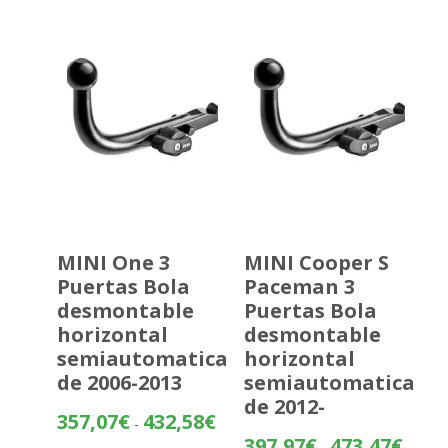
313,81
hasta
389,32
MINI One 3
MINI Cooper S
Puertas Bola
Paceman 3
desmontable
Puertas Bola
horizontal
desmontable
semiautomatica
horizontal
de 2006-2013
semiautomatica
de 2012-
Rango
357,07
€
432,58
€
-
de
Rango
397,97
€
473,47
€
-