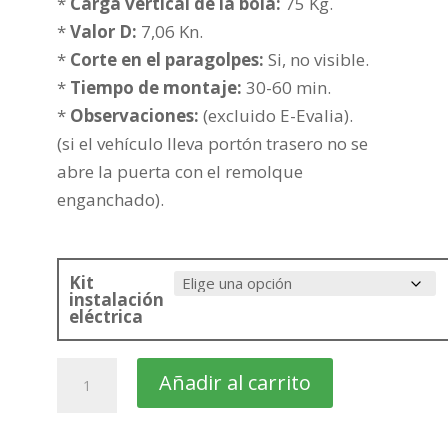
202,92€
*
Carga vertical de la bola:
75 Kg.
hasta
*
Valor D:
7,06 Kn.
278,42€
*
Corte en el paragolpes:
Si, no visible.
*
Tiempo de montaje:
30-60 min.
*
Observaciones:
(excluido E-Evalia).
(si el vehículo lleva portón trasero no se
abre la puerta con el remolque
enganchado).
Kit
instalación
eléctrica
NISSAN
Añadir al carrito
Evalia
Monovolumen