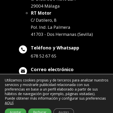
29004 Málaga
RT Motor
C/ Datilero, 8
Pol. Ind. La Palmera
41703 - Dos Hermanas (Sevilla)
Teléfono y Whatsapp

678 52 67 65
Correo electrónico

info@remolqueszabala.com
Utilizamos cookies propias y de terceros para analizar nuestros
servicios y mostrarle publicidad relacionada con sus
preferencias en base a un perfil elaborado a partir de sus
hábitos de navegación (por ejemplo, páginas visitadas).
Puede obtener más información y configurar sus preferencias
AQUÍ
.
©2022 Remolques Zabala
| 678 52 67 65
Aceptar
Rechazar
Ajustes