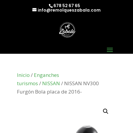
678 52 67 65
info@remolqueszabala.com
Inicio
/
Enganches
turismos
/
NISSAN
/ NISSAN NV300
Furgón Bola placa de 2016-