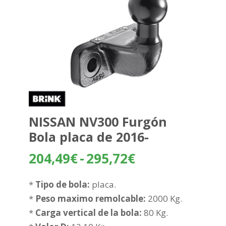
NISSAN NV300 Furgón
Bola placa de 2016-
Rango
204,49
€
-
295,72
€
de
precios:
*
Tipo de bola:
placa.
desde
*
Peso maximo remolcable:
2000 Kg.
204,49€
*
Carga vertical de la bola:
80 Kg.