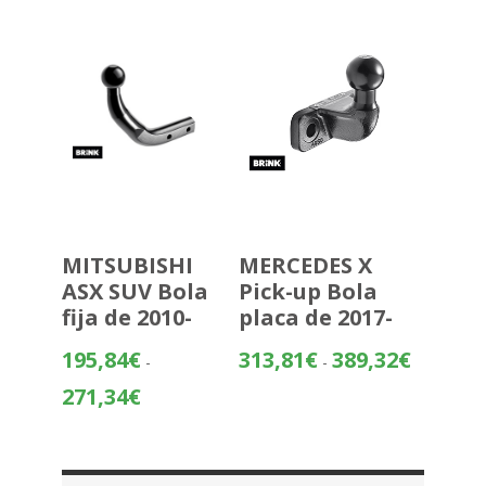
hasta
473,47€
MITSUBISHI
MERCEDES X
ASX SUV Bola
Pick-up Bola
fija de 2010-
placa de 2017-
Rango
195,84
€
313,81
€
389,32
€
-
-
de
Rango
271,34
€
precios:
de
desde
precios:
313,81€
desde
hasta