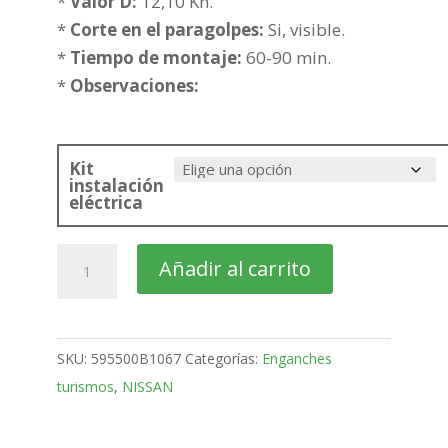
hasta
*
Valor D:
12,10 Kn.
295,72€
*
Corte en el paragolpes:
Si, visible.
*
Tiempo de montaje:
60-90 min.
*
Observaciones:
Kit
instalación
eléctrica
NISSAN
Añadir al carrito
NV300
Furgón
Bola
SKU:
595500B1067
Categorías:
Enganches
placa
turismos
,
NISSAN
de
2016-