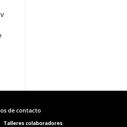
UV
e
o
os:
e
14€
64€
os de contacto
Talleres colaboradores