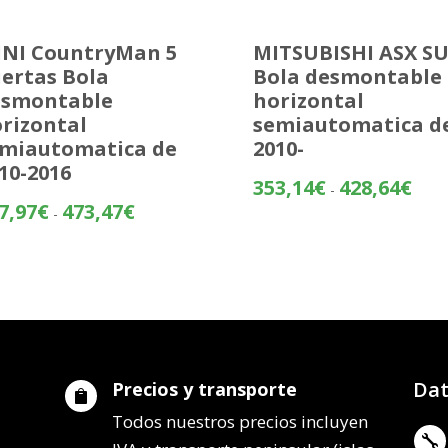
NI CountryMan 5
MITSUBISHI ASX S
ertas Bola
Bola desmontable
esmontable
horizontal
rizontal
semiautomatica d
miautomatica de
2010-
10-2016
Rang
353,14
€
428,64
€
-
de
Rango
7,97
€
473,47
€
-
preci
de
desd
precios:
353,
desde
hasta
397,97€
428,
hasta
473,47€
Dat
Precios y transporte

Todos nuestros precios incluyen
