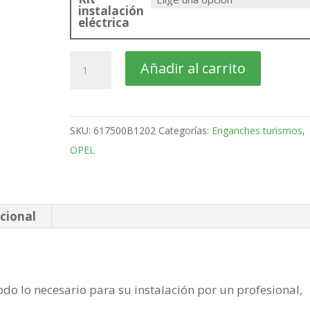
instalación
eléctrica
OPEL
Añadir al carrito
Vivaro
Furgón
Bola
SKU:
617500B1202
Categorías:
Enganches turismos
,
desmontable
OPEL
vertical
de
2019-
cantidad
cional
do lo necesario para su instalación por un profesional,