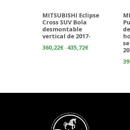
MITSUBISHI Eclipse
MI
Cross SUV Bola
Pu
desmontable
d
vertical de 2017-
ho
se
Rango
360,22
€
435,72
€
-
20
de
precios:
39
desde
360,22€
hasta
435,72€