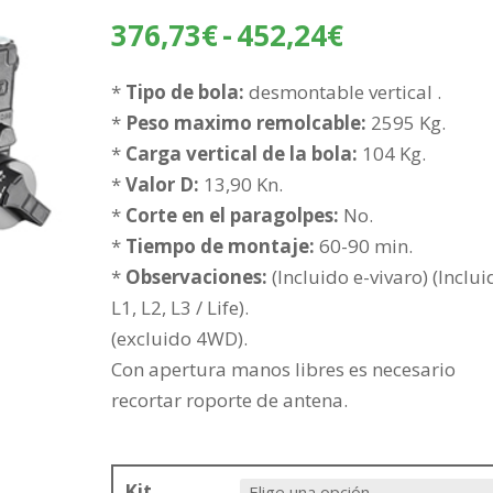
Rango
376,73
€
-
452,24
€
de
precios:
*
Tipo de bola:
desmontable vertical .
desde
*
Peso maximo remolcable:
2595 Kg.
376,73€
*
Carga vertical de la bola:
104 Kg.
hasta
*
Valor D:
13,90 Kn.
452,24€
*
Corte en el paragolpes:
No.
*
Tiempo de montaje:
60-90 min.
*
Observaciones:
(Incluido e-vivaro) (Inclui
L1, L2, L3 / Life).
(excluido 4WD).
Con apertura manos libres es necesario
recortar roporte de antena.
Kit