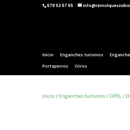
678 52 67 65
info@remolqueszaba
Inicio
Enganches turismos
Enganche
Portaperros
Otros
Inicio
/
Enganches turismos
/
OPEL
/ O