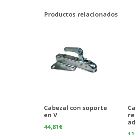
Productos relacionados
Cabezal con soporte
Ca
en V
re
ad
44,81
€
11