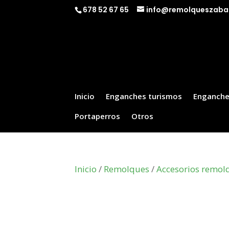
678 52 67 65
info@remolqueszaba
Inicio
Enganches turismos
Enganche
Portaperros
Otros
Inicio
/
Remolques
/
Accesorios remol