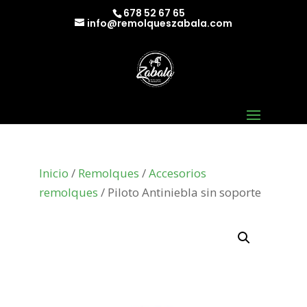
678 52 67 65
info@remolqueszabala.com
Inicio
/
Remolques
/
Accesorios
remolques
/ Piloto Antiniebla sin soporte