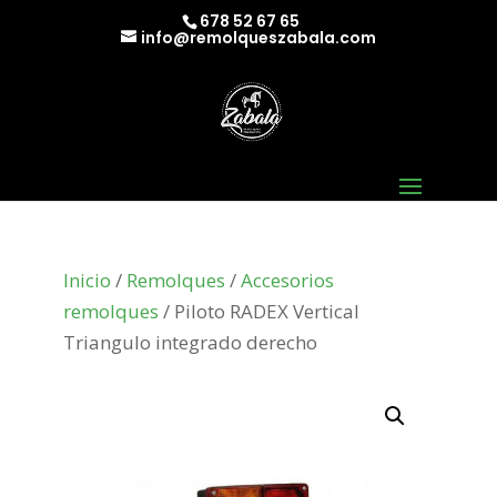
678 52 67 65
info@remolqueszabala.com
Inicio
/
Remolques
/
Accesorios
remolques
/ Piloto RADEX Vertical
Triangulo integrado derecho