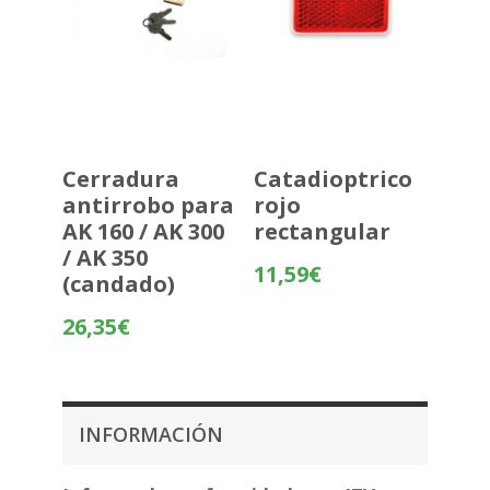
Cerradura
Catadioptrico
antirrobo para
rojo
AK 160 / AK 300
rectangular
/ AK 350
11,59
€
(candado)
26,35
€
INFORMACIÓN