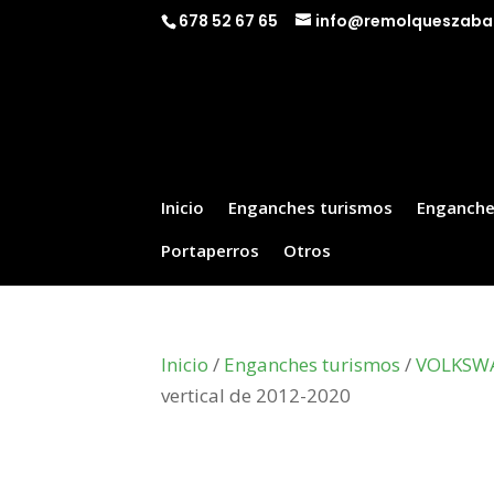
678 52 67 65
info@remolqueszaba
Inicio
Enganches turismos
Enganche
Portaperros
Otros
Inicio
/
Enganches turismos
/
VOLKSW
vertical de 2012-2020