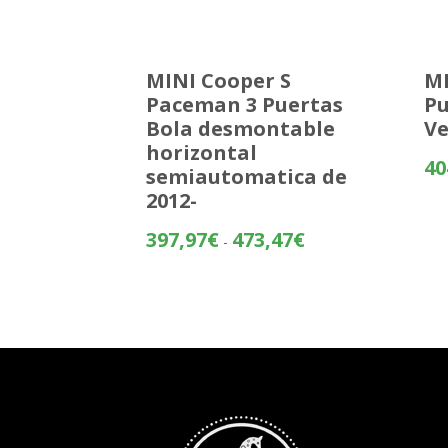
MINI Cooper S
MI
Paceman 3 Puertas
Pu
Bola desmontable
Ve
horizontal
40
semiautomatica de
2012-
Rango
397,97
€
473,47
€
-
de
precios:
desde
397,97€
hasta
473,47€