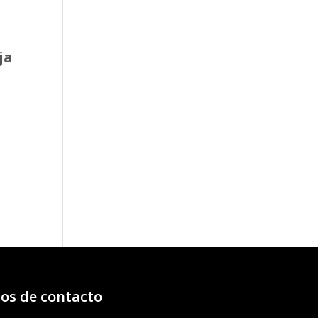
ja
o
os:
e
61€
12€
os de contacto