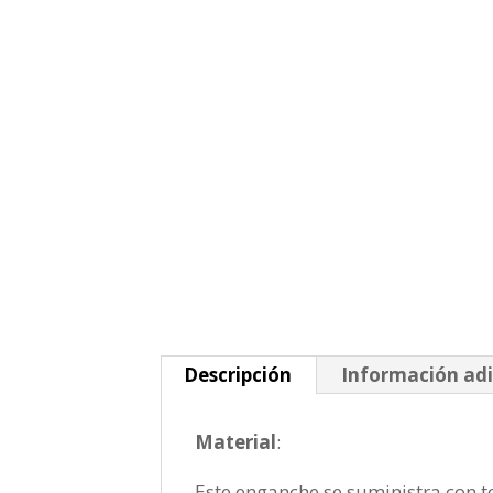
Descripción
Información adi
Material
:
Este enganche se suministra con to