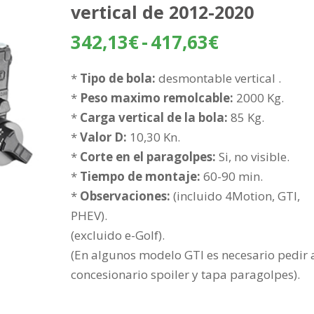
vertical de 2012-2020
Rango
342,13
€
-
417,63
€
de
precios:
*
Tipo de bola:
desmontable vertical .
desde
*
Peso maximo remolcable:
2000 Kg.
342,13€
*
Carga vertical de la bola:
85 Kg.
hasta
*
Valor D:
10,30 Kn.
417,63€
*
Corte en el paragolpes:
Si, no visible.
*
Tiempo de montaje:
60-90 min.
*
Observaciones:
(incluido 4Motion, GTI,
PHEV).
(excluido e-Golf).
(En algunos modelo GTI es necesario pedir 
concesionario spoiler y tapa paragolpes).